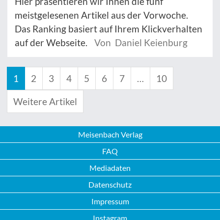
Hier präsentieren wir Ihnen die fünf
meistgelesenen Artikel aus der Vorwoche.
Das Ranking basiert auf Ihrem Klickverhalten
auf der Webseite.
Von Daniel Keienburg
1
2
3
4
5
6
7
…
10
Weitere Artikel
Meisenbach Verlag
FAQ
Mediadaten
Datenschutz
Impressum
Instagram