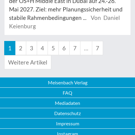
der OS+H Middle East in Dubai auf 24.-26.
Mai 2027. Ziel: mehr Planungssicherheit und
stabile Rahmenbedingungen ...
Von Daniel
Keienburg
1
2
3
4
5
6
7
…
7
Weitere Artikel
Meisenbach Verlag
FAQ
Mediadaten
Datenschutz
Impressum
Instagram