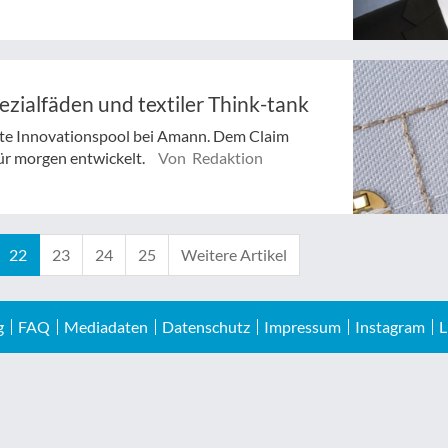
zialfäden und textiler Think-tank
ete Innovationspool bei Amann. Dem Claim
für morgen entwickelt.
Von Redaktion
22
23
24
25
Weitere Artikel
g
FAQ
Mediadaten
Datenschutz
Impressum
Instagram
L