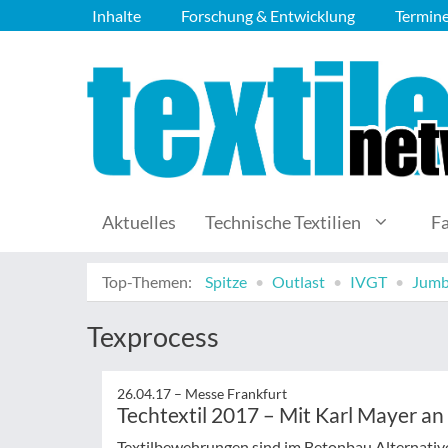
Inhalte
Forschung & Entwicklung
Termin
Aktuelles
Technische Textilien
F
Top-Themen:
Spitze
Outlast
IVGT
Jumb
Texprocess
26.04.17 –
Messe Frankfurt
Techtextil 2017 – Mit Karl Mayer a
Textilbewehrungen sind im Betonbau Alternative