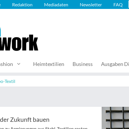
e
Redaktion
Mediadaten
Newsletter
FAQ
ashion
Heimtextilien
Business
Ausgaben Di
o-Textil
n der Zukunft bauen
n zu Armierungen aus Stahl. Textilien rosten