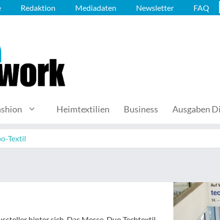
e
Redaktion
Mediadaten
Newsletter
FAQ
ashion
Heimtextilien
Business
Ausgaben Di
o-Textil
steller hinter sich. Das Messe-Duo Techtextil