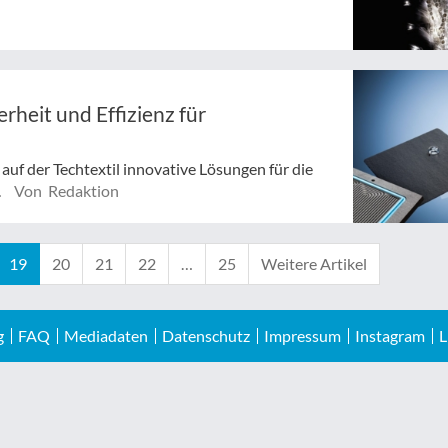
rheit und Effizienz für
uf der Techtextil innovative Lösungen für die
.
Von Redaktion
19
20
21
22
…
25
Weitere Artikel
g
FAQ
Mediadaten
Datenschutz
Impressum
Instagram
L