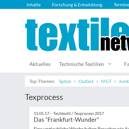
Inhalte
Forschung & Entwicklung
Termin
Aktuelles
Technische Textilien
F
Top-Themen:
Spitze
Outlast
IVGT
Jumb
Texprocess
15.05.17 –
Techtextil / Texprocess 2017
Das "Frankfurt-Wunder"
Eine unglaubliche Woche haben Besucher wie Aus