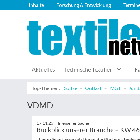
Inhalte
Forschung & Entwicklung
Termin
Aktuelles
Technische Textilien
F
Top-Themen:
Spitze
Outlast
IVGT
Jumb
VDMD
17.11.25 –
In eigener Sache
Rückblick unserer Branche – KW 4
Hier präsentieren wir Ihnen die fünf meistgeles