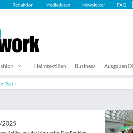
e
Redaktion
Mediadaten
Newsletter
FAQ
ashion
Heimtextilien
Business
Ausgaben Di
o-Textil
6/2025
enen Artikel aus der Vorwoche. Das Ranking