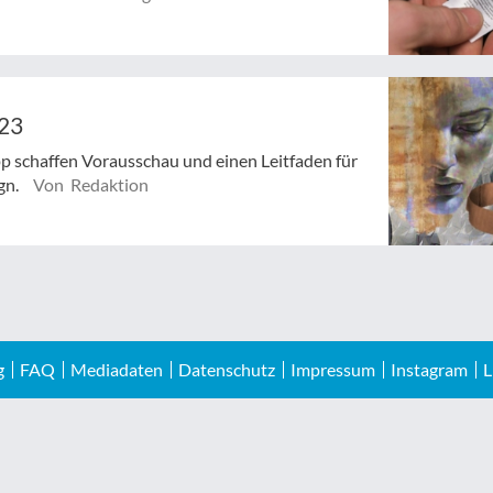
/23
 schaffen Vorausschau und einen Leitfaden für
gn.
Von Redaktion
g
FAQ
Mediadaten
Datenschutz
Impressum
Instagram
L