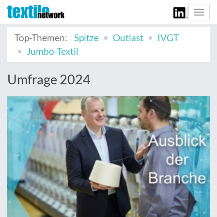
Togg
navi
Top-Themen:
Spitze
Outlast
IVGT
Jumbo-Textil
Umfrage 2024