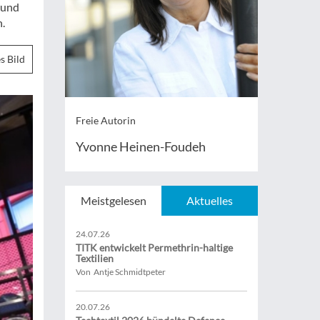
 und
n.
s Bild
Freie Autorin
Yvonne Heinen-Foudeh
Meistgelesen
Aktuelles
24.07.26
TITK entwickelt Permethrin-haltige
Textilien
Von Antje Schmidtpeter
20.07.26