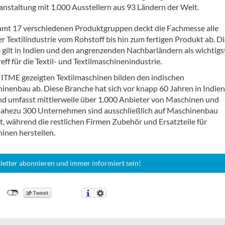
anstaltung mit 1.000 Ausstellern aus 93 Ländern der Welt.
amt 17 verschiedenen Produktgruppen deckt die Fachmesse alle
r Textilindustrie vom Rohstoff bis hin zum fertigen Produkt ab. Di
gilt in Indien und den angrenzenden Nachbarländern als wichtigs
ff für die Textil- und Textilmaschinenindustrie.
r ITME gezeigten Textilmaschinen bilden den indischen
hinenbau ab. Diese Branche hat sich vor knapp 60 Jahren in Indien
und umfasst mittlerweile über 1.000 Anbieter von Maschinen und
ahezu 300 Unternehmen sind ausschließlich auf Maschinenbau
rt, während die restlichen Firmen Zubehör und Ersatzteile für
inen herstellen.
letter abonnieren und immer informiert sein!