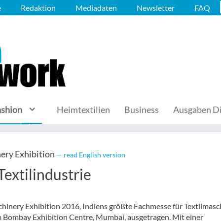
e
Redaktion
Mediadaten
Newsletter
FAQ
ashion
Heimtextilien
Business
Ausgaben Di
nery Exhibition
— read English version
Textilindustrie
achinery Exhibition 2016, Indiens größte Fachmesse für Textilmas
m Bombay Exhibition Centre, Mumbai, ausgetragen. Mit einer