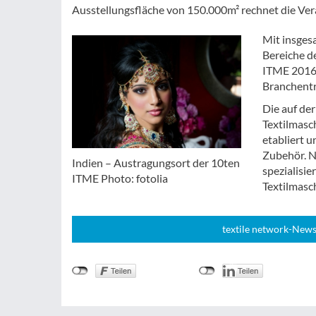
Ausstellungsfläche von 150.000m² rechnet die Ver
Mit insges
Bereiche de
ITME 2016 
Branchentre
Die auf de
Textilmasc
etabliert 
Zubehör. N
Indien – Austragungsort der 10ten
spezialisie
ITME Photo: fotolia
Textilmasch
textile network-News