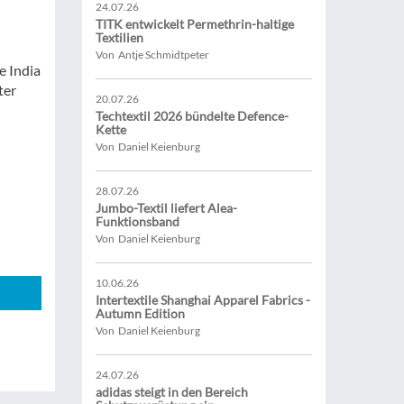
24.07.26
TITK entwickelt Permethrin-haltige
Textilien
Von Antje Schmidtpeter
e India
ter
20.07.26
Techtextil 2026 bündelte Defence-
Kette
Von Daniel Keienburg
28.07.26
Jumbo-Textil liefert Alea-
Funktionsband
Von Daniel Keienburg
10.06.26
Intertextile Shanghai Apparel Fabrics -
Autumn Edition
Von Daniel Keienburg
24.07.26
adidas steigt in den Bereich