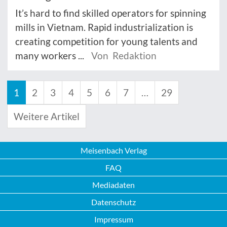
It’s hard to find skilled operators for spinning
mills in Vietnam. Rapid industrialization is
creating competition for young talents and
many workers ...
Von Redaktion
1
2
3
4
5
6
7
…
29
Weitere Artikel
Meisenbach Verlag
FAQ
Mediadaten
Datenschutz
Impressum