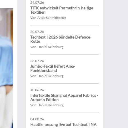
24.07.26
TITK entwickelt Permethrin-haltige
Textilien
Von Antje Schmidtpeter
20.07.26
Techtextil 2026 bündelte Defence-
Kette
Von Daniel Keienburg
28.07.26
Jumbo-Textil liefert Alea-
Funktionsband
Von Daniel Keienburg
10.06.26
Intertextile Shanghai Apparel Fabrics -
Autumn Edition
Von Daniel Keienburg
04.08.26
Haptikmessung live auf Techtextil NA