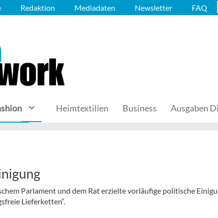
e
Redaktion
Mediadaten
Newsletter
FAQ
ashion
Heimtextilien
Business
Ausgaben Di
inigung
chem Parlament und dem Rat erzielte vorläufige politische Einig
reie Lieferketten“.