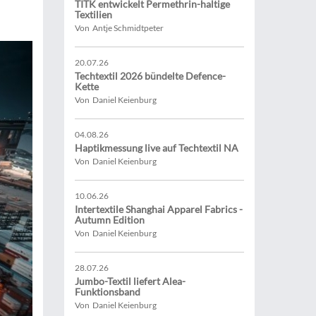
TITK entwickelt Permethrin-haltige
Textilien
Von Antje Schmidtpeter
20.07.26
Techtextil 2026 bündelte Defence-
Kette
Von Daniel Keienburg
04.08.26
Haptikmessung live auf Techtextil NA
Von Daniel Keienburg
10.06.26
Intertextile Shanghai Apparel Fabrics -
Autumn Edition
Von Daniel Keienburg
28.07.26
Jumbo-Textil liefert Alea-
Funktionsband
Von Daniel Keienburg