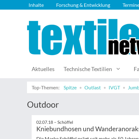
Inhalte
Forschung & Entwicklung
Termin
Aktuelles
Technische Textilien
F
Top-Themen:
Spitze
Outlast
IVGT
Jumb
Outdoor
02.07.18 –
Schöffel
Kniebundhosen und Wanderanorak
Die Marke Schöffel prägt seit mehr als 50 Jahr