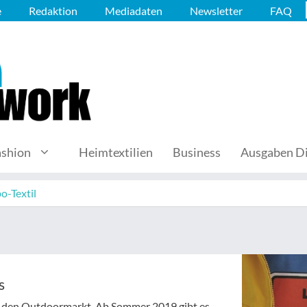
e
Redaktion
Mediadaten
Newsletter
FAQ
ashion
Heimtextilien
Business
Ausgaben Di
o-Textil
s
en den Outdoormarkt. Ab Sommer 2019 gibt es