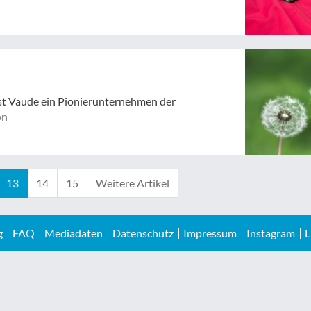
st Vaude ein Pionierunternehmen der
on
13
14
15
Weitere Artikel
g
FAQ
Mediadaten
Datenschutz
Impressum
Instagram
L