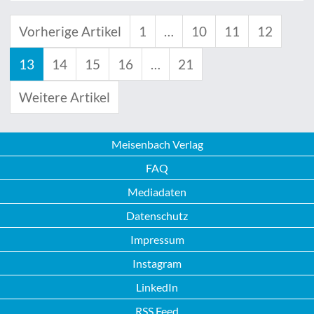
Vorherige Artikel
1
…
10
11
12
13
14
15
16
…
21
Weitere Artikel
Meisenbach Verlag
FAQ
Mediadaten
Datenschutz
Impressum
Instagram
LinkedIn
RSS Feed