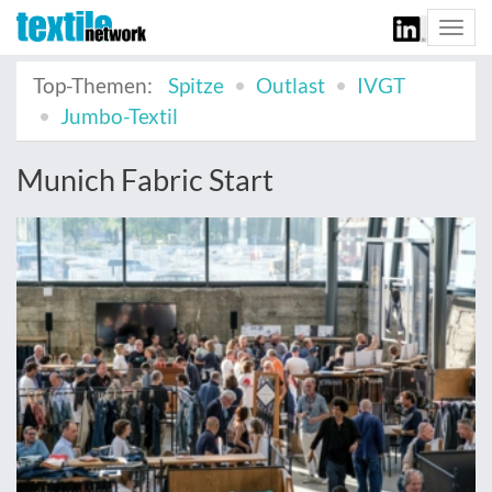
Togg
navi
Top-Themen:
Spitze
Outlast
IVGT
Jumbo-Textil
Munich Fabric Start