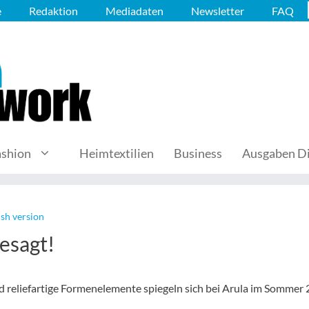
e
Redaktion
Mediadaten
Newsletter
FAQ
ashion
Heimtextilien
Business
Ausgaben Di
ish version
esagt!
 reliefartige Formenelemente spiegeln sich bei Arula im Sommer