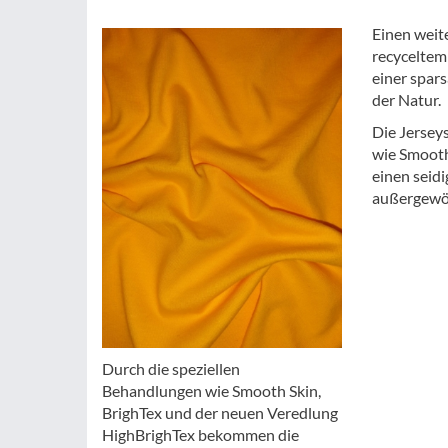
Einen weit
recycelte
einer spa
der Natur.
Die Jerseys
wie Smooth
einen seid
außergewöh
Durch die speziellen
Behandlungen wie Smooth Skin,
BrighTex und der neuen Veredlung
HighBrighTex bekommen die