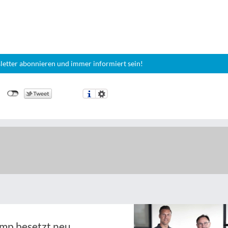
letter abonnieren und immer informiert sein!
ymp besetzt neu