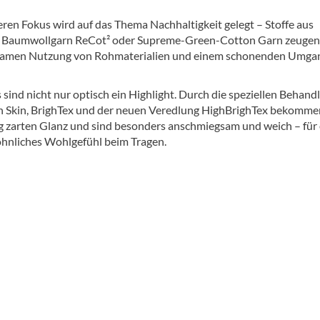
eren Fokus wird auf das Thema Nachhaltigkeit gelegt – Stoffe aus
m Baumwollgarn ReCot² oder Supreme-Green-Cotton Garn zeugen
rsamen Nutzung von Rohmaterialien und einem schonenden Umga
 sind nicht nur optisch ein Highlight. Durch die speziellen Behan
 Skin, BrighTex und der neuen Veredlung HighBrighTex bekommen
ig zarten Glanz und sind besonders anschmiegsam und weich – für 
nliches Wohlgefühl beim Tragen.