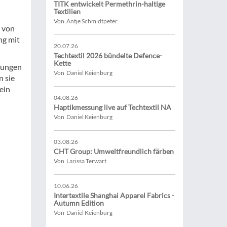
TITK entwickelt Permethrin-haltige
Textilien
Von Antje Schmidtpeter
 von
ng mit
20.07.26
Techtextil 2026 bündelte Defence-
Kette
dlungen
Von Daniel Keienburg
 sie
ein
04.08.26
Haptikmessung live auf Techtextil NA
Von Daniel Keienburg
03.08.26
CHT Group: Umweltfreundlich färben
Von Larissa Terwart
10.06.26
Intertextile Shanghai Apparel Fabrics -
Autumn Edition
Von Daniel Keienburg