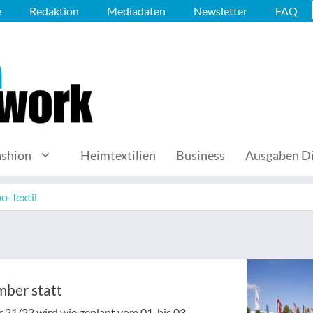
e
Redaktion
Mediadaten
Newsletter
FAQ
ashion
Heimtextilien
Business
Ausgaben Di
o-Textil
mber statt
21/22 wird wie geplant vom 01. bis 03.