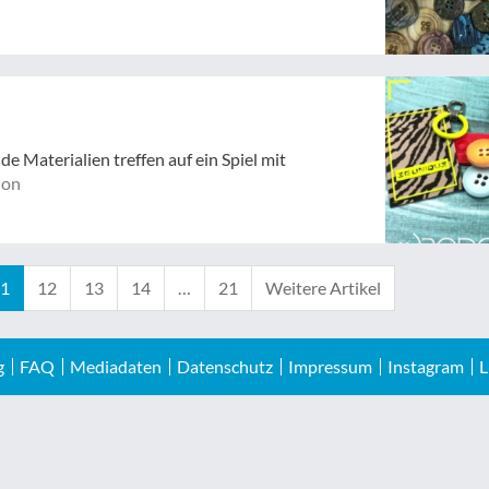
e Materialien treffen auf ein Spiel mit
ion
1
12
13
14
…
21
Weitere Artikel
g
FAQ
Mediadaten
Datenschutz
Impressum
Instagram
L