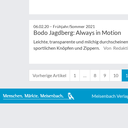
06.02.20 –
Frühjahr/Sommer 2021
Bodo Jagdberg: Always in Motion
Leichte, transparente und milchig durchscheinend
sportlichen Knöpfen und Zippern.
Von Redakt
Vorherige Artikel
1
…
8
9
10
1
Meisenbach Verla