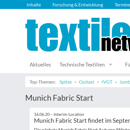
Inhalte
Forschung & Entwicklung
Termin
Aktuelles
Technische Textilien
F
Top-Themen:
Spitze
Outlast
IVGT
Jumb
Munich Fabric Start
16.06.20 –
Interim-Location
Munich Fabric Start findet im Septe
Die nächste Munich Fabric Start Autumn/Winter 