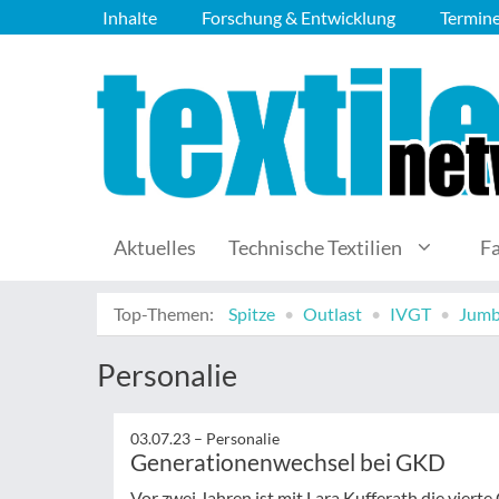
Inhalte
Forschung & Entwicklung
Termin
Aktuelles
Technische Textilien
F
Top-Themen:
Spitze
Outlast
IVGT
Jumb
Personalie
03.07.23 –
Personalie
Generationenwechsel bei GKD
Vor zwei Jahren ist mit Lara Kufferath die viert