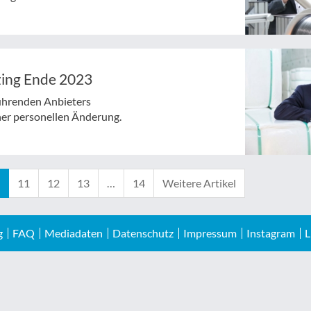
zing Ende 2023
führenden Anbieters
ner personellen Änderung.
11
12
13
…
14
Weitere Artikel
g
FAQ
Mediadaten
Datenschutz
Impressum
Instagram
L