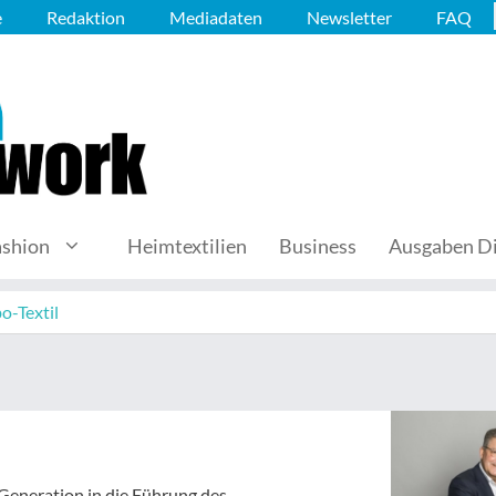
e
Redaktion
Mediadaten
Newsletter
FAQ
ashion
Heimtextilien
Business
Ausgaben Di
o-Textil
e Generation in die Führung des