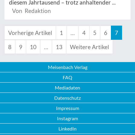
diesem Jahrtausend – trotz anhaltender ...
Von Redaktion
Vorherige Artikel
1
…
4
5
6
7
8
9
10
…
13
Weitere Artikel
Meisenbach Verlag
FAQ
Mediadaten
Datenschutz
Impressum
Instagram
LinkedIn