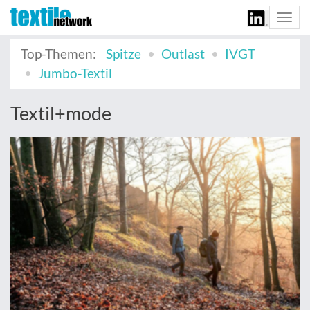
Togg
navi
Top-Themen:
Spitze
Outlast
IVGT
Jumbo-Textil
Textil+mode