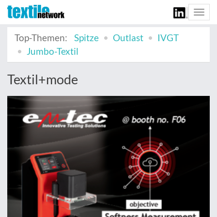
Togg
navi
Top-Themen:
Spitze
Outlast
IVGT
Jumbo-Textil
Textil+mode