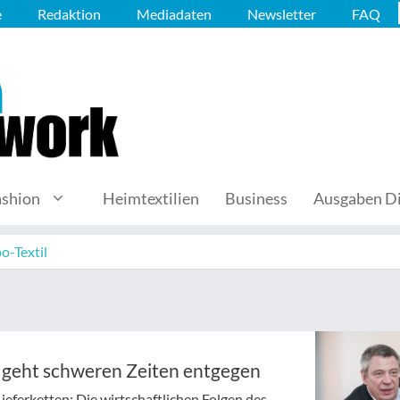
e
Redaktion
Mediadaten
Newsletter
FAQ
ashion
Heimtextilien
Business
Ausgaben Di
o-Textil
 geht schweren Zeiten entgegen
Lieferketten: Die wirtschaftlichen Folgen des