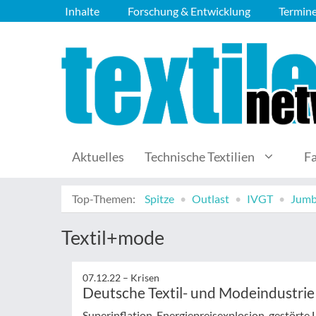
Inhalte
Forschung & Entwicklung
Termin
Aktuelles
Technische Textilien
F
Top-Themen:
Spitze
Outlast
IVGT
Jumb
Textil+mode
07.12.22 –
Krisen
Deutsche Textil- und Modeindustrie
Superinflation, Energiepreisexplosion, gestörte 