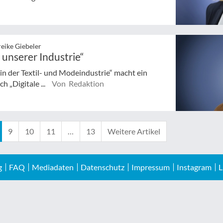
reike Giebeler
unserer Industrie“
in der Textil- und Modeindustrie“ macht ein
h „Digitale ...
Von Redaktion
9
10
11
…
13
Weitere Artikel
g
FAQ
Mediadaten
Datenschutz
Impressum
Instagram
L