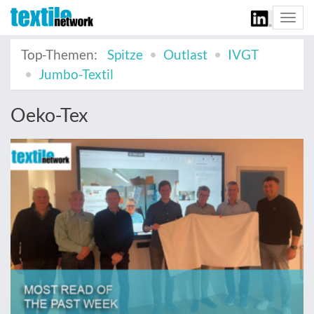
Togg
navi
Top-Themen:
Spitze
Outlast
IVGT
Jumbo-Textil
Oeko-Tex