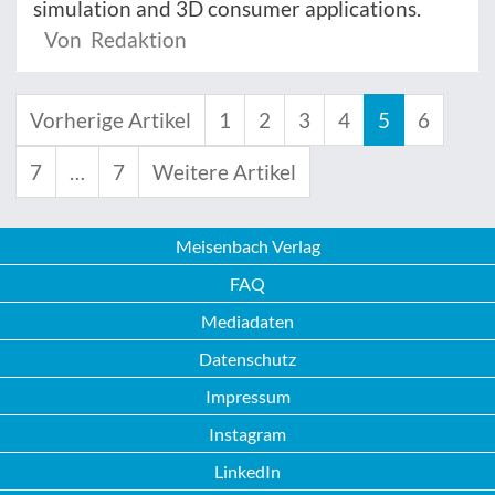
simulation and 3D consumer applications.
Von Redaktion
Vorherige Artikel
1
2
3
4
5
6
7
…
7
Weitere Artikel
Meisenbach Verlag
FAQ
Mediadaten
Datenschutz
Impressum
Instagram
LinkedIn