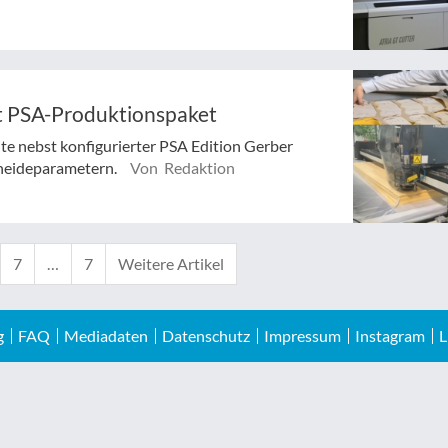
rt PSA-Produktionspaket
e nebst konfigurierter PSA Edition Gerber
neideparametern.
Von Redaktion
7
…
7
Weitere Artikel
g
FAQ
Mediadaten
Datenschutz
Impressum
Instagram
L