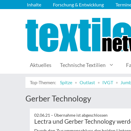
Inhalte
Forschung & Entwicklung
Termin
Aktuelles
Technische Textilien
F
Top-Themen:
Spitze
Outlast
IVGT
Jumb
Gerber Technology
02.06.21 –
Übernahme ist abgeschlossen
Lectra und Gerber Technology werd
Durch den Zusammenschluss der beiden Unterne