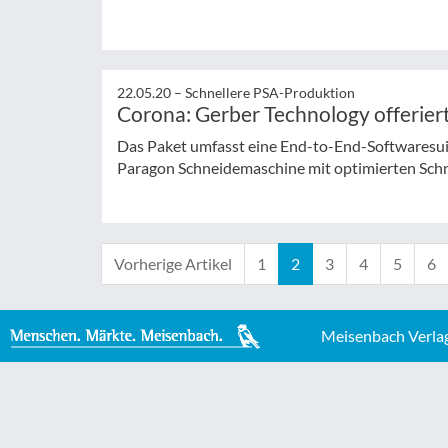
22.05.20 –
Schnellere PSA-Produktion
Corona: Gerber Technology offerie
Das Paket umfasst eine End-to-End-Softwaresuit
Paragon Schneidemaschine mit optimierten Sch
Vorherige Artikel
1
2
3
4
5
6
Meisenbach Verla