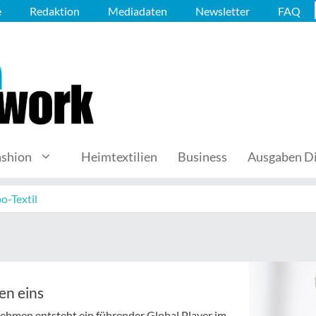
e
Redaktion
Mediadaten
Newsletter
FAQ
ashion
Heimtextilien
Business
Ausgaben Di
o-Textil
en eins
hmen entsteht ein führender Global Player im