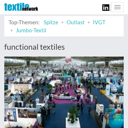
Togg
navi
Top-Themen:
Spitze
Outlast
IVGT
Jumbo-Textil
functional textiles