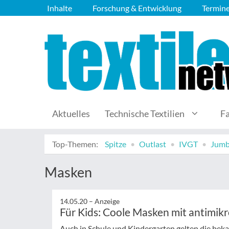
Inhalte
Forschung & Entwicklung
Termin
Aktuelles
Technische Textilien
F
Top-Themen:
Spitze
Outlast
IVGT
Jumb
Masken
14.05.20 –
Anzeige
Für Kids: Coole Masken mit antimikr
Auch in Schule und Kindergarten gelten die beka