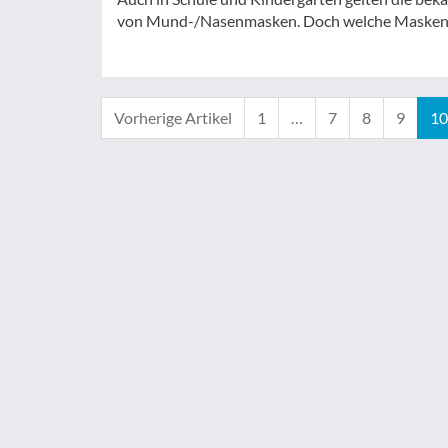
von Mund-/Nasenmasken. Doch welche Masken ei
Vorherige Artikel
1
…
7
8
9
10