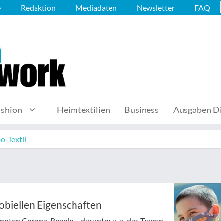
e
Redaktion
Mediadaten
Newsletter
FAQ
ashion
Heimtextilien
Business
Ausgaben Di
o-Textil
obiellen Eigenschaften
nnten Corona-Regeln – darunter u. a. das Tragen