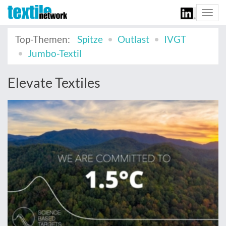
Togg
navi
Top-Themen:
Spitze
Outlast
IVGT
Jumbo-Textil
Elevate Textiles