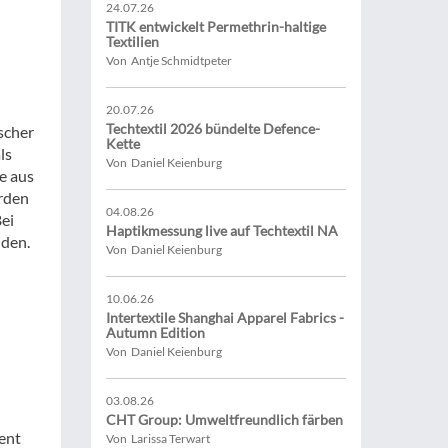
24.07.26
TITK entwickelt Permethrin-haltige
Textilien
Von Antje Schmidtpeter
20.07.26
Techtextil 2026 bündelte Defence-
scher
Kette
ls
Von Daniel Keienburg
e aus
erden
04.08.26
ei
Haptikmessung live auf Techtextil NA
nden.
Von Daniel Keienburg
10.06.26
Intertextile Shanghai Apparel Fabrics -
Autumn Edition
Von Daniel Keienburg
03.08.26
CHT Group: Umweltfreundlich färben
ent
Von Larissa Terwart