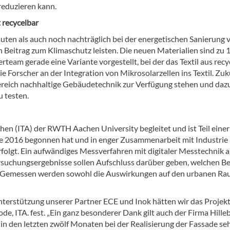
eduzieren kann.
 recycelbar
en als auch noch nachträglich bei der energetischen Sanierung 
Beitrag zum Klimaschutz leisten. Die neuen Materialien sind zu 
team gerade eine Variante vorgestellt, bei der das Textil aus recy
e Forscher an der Integration von Mikrosolarzellen ins Textil. Zuk
Bereich nachhaltige Gebäudetechnik zur Verfügung stehen und daz
 testen.
chen (ITA) der RWTH Aachen University begleitet und ist Teil einer
die 2016 begonnen hat und in enger Zusammenarbeit mit Industrie
lgt. Ein aufwändiges Messverfahren mit digitaler Messtechnik a
rsuchungsergebnisse sollen Aufschluss darüber geben, welchen Be
tet. Gemessen werden sowohl die Auswirkungen auf den urbanen Ra
nterstützung unserer Partner ECE und Inok hätten wir das Projekt
ode, ITA. fest. „Ein ganz besonderer Dank gilt auch der Firma Hille
n den letzten zwölf Monaten bei der Realisierung der Fassade se