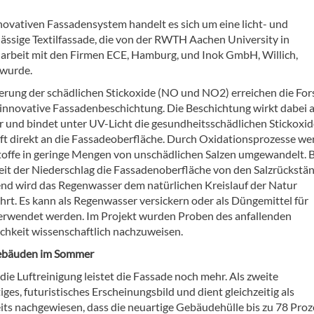
novativen Fassadensystem handelt es sich um eine licht- und
lässige Textilfassade, die von der RWTH Aachen University in
beit mit den Firmen ECE, Hamburg, und Inok GmbH, Willich,
 wurde.
erung der schädlichen Stickoxide (NO und NO2) erreichen die For
 innovative Fassadenbeschichtung. Die Beschichtung wirkt dabei a
r und bindet unter UV-Licht die gesundheitsschädlichen Stickoxid
uft direkt an die Fassadeoberfläche. Durch Oxidationsprozesse w
toffe in geringe Mengen von unschädlichen Salzen umgewandelt. B
eit der Niederschlag die Fassadenoberfläche von den Salzrückstä
nd wird das Regenwasser dem natürlichen Kreislauf der Natur
hrt. Es kann als Regenwasser versickern oder als Düngemittel für
erwendet werden. Im Projekt wurden Proben des anfallenden
hkeit wissenschaftlich nachzuweisen.
Gebäuden im Sommer
e Luftreinigung leistet die Fassade noch mehr. Als zweite
es, futuristisches Erscheinungsbild und dient gleichzeitig als
ts nachgewiesen, dass die neuartige Gebäudehülle bis zu 78 Proz