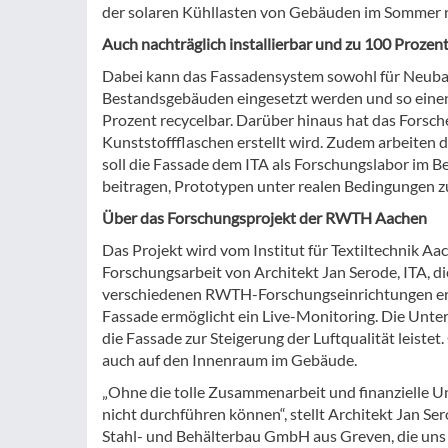
der solaren Kühllasten von Gebäuden im Sommer r
Auch nachträglich installierbar und zu 100 Prozent
Dabei kann das Fassadensystem sowohl für Neubaut
Bestandsgebäuden eingesetzt werden und so einen 
Prozent recycelbar. Darüber hinaus hat das Forscher
Kunststoffflaschen erstellt wird. Zudem arbeiten di
soll die Fassade dem ITA als Forschungslabor im 
beitragen, Prototypen unter realen Bedingungen zu
Über das Forschungsprojekt der RWTH Aachen
Das Projekt wird vom Institut für Textiltechnik Aa
Forschungsarbeit von Architekt Jan Serode, ITA, 
verschiedenen RWTH-Forschungseinrichtungen erfo
Fassade ermöglicht ein Live-Monitoring. Die Unte
die Fassade zur Steigerung der Luftqualität leis
auch auf den Innenraum im Gebäude.
„Ohne die tolle Zusammenarbeit und finanzielle U
nicht durchführen können“, stellt Architekt Jan Ser
Stahl- und Behälterbau GmbH aus Greven, die uns i