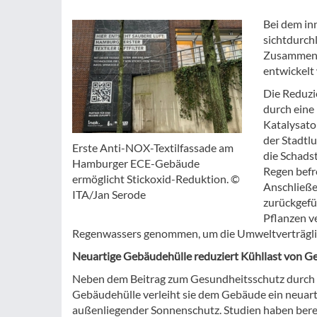
Bei dem in
sichtdurch
Zusammenar
entwickelt
Die Reduzi
durch eine
Katalysato
der Stadtl
Erste Anti-NOX-Textilfassade am
die Schads
Hamburger ECE-Gebäude
Regen befr
ermöglicht Stickoxid-Reduktion. ©
Anschließe
ITA/Jan Serode
zurückgefü
Pflanzen v
Regenwassers genommen, um die Umweltverträglic
Neuartige Gebäudehülle reduziert Kühllast von 
Neben dem Beitrag zum Gesundheitsschutz durch di
Gebäudehülle verleiht sie dem Gebäude ein neuartig
außenliegender Sonnenschutz. Studien haben berei