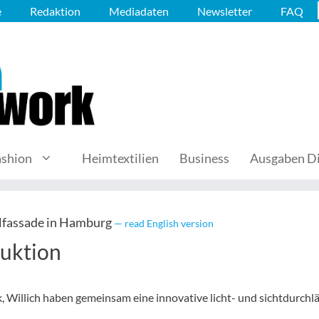
e
Redaktion
Mediadaten
Newsletter
FAQ
ashion
Heimtextilien
Business
Ausgaben Di
ilfassade in Hamburg
— read English version
duktion
Willich haben gemeinsam eine innovative licht- und sichtdurchlä