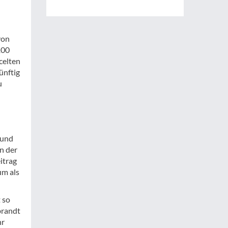
von
100
celten
ünftig
u
 und
n der
itrag
um als
 so
brandt
hr