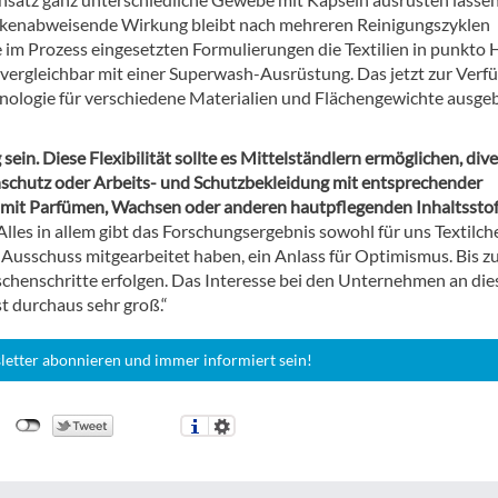
kenabweisende Wirkung bleibt nach mehreren Reinigungszyklen
 im Prozess eingesetzten Formulierungen die Textilien in punkto 
 vergleichbar mit einer Superwash-Ausrüstung. Das jetzt zur Verf
nologie für verschiedene Materialien und Flächengewichte ausge
ein. Diese Flexibilität sollte es Mittelständlern ermöglichen, div
nschutz oder Arbeits- und Schutzbekleidung mit entsprechender
 mit Parfümen, Wachsen oder anderen hautpflegenden Inhaltssto
Alles in allem gibt das Forschungsergebnis sowohl für uns Textilc
n Ausschuss mitgearbeitet haben, ein Anlass für Optimismus. Bis z
chenschritte erfolgen. Das Interesse bei den Unternehmen an die
t durchaus sehr groß.“
letter abonnieren und immer informiert sein!