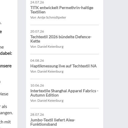
24.07.26
TITK entwickelt Permethrin-haltige
Textilien
Von Antje Schmidtpeter
.
e
20.07.26
Techtextil 2026 bündelte Defence-
Kette
ne
Von Daniel Keienburg
dabei:
04.08.26
unsere
Haptikmessung live auf Techtextil NA
Von Daniel Keienburg
h
10.06.26
Intertextile Shanghai Apparel Fabrics -
Diese
Autumn Edition
Von Daniel Keienburg
 als
langen.
28.07.26
Jumbo-Textil liefert Alea-
ch mit
Funktionsband
.