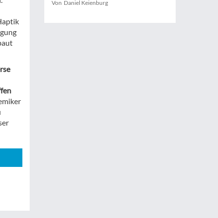
Von Daniel Keienburg
Haptik
ügung
baut
erse
ffen
hemiker
u
ser