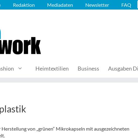
e
Redaktion
Mediadaten
Newsletter
FAQ
ashion
Heimtextilien
Business
Ausgaben Di
lastik
r Herstellung von „grünen“ Mikrokapseln mit ausgezeichneten
lt.