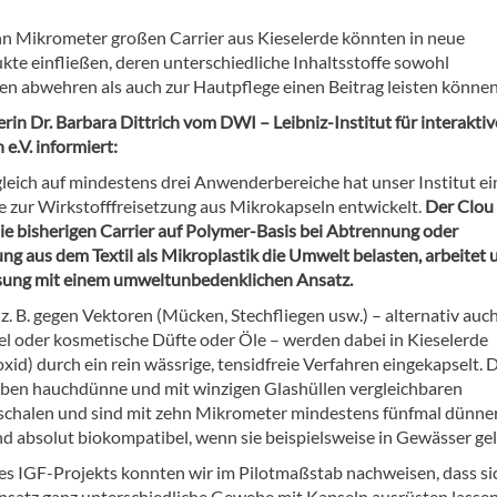
hn Mikrometer großen Carrier aus Kieselerde könnten in neue
kte einfließen, deren unterschiedliche Inhaltsstoffe sowohl
n abwehren als auch zur Hautpflege einen Beitrag leisten können
erin Dr. Barbara Dittrich vom DWI – Leibniz-Institut für interaktiv
 e.V. informiert:
gleich auf mindestens drei Anwenderbereiche hat unser Institut ei
e zur Wirkstofffreisetzung aus Mikrokapseln entwickelt.
Der Clou 
e bisherigen Carrier auf Polymer-Basis bei Abtrennung oder
g aus dem Textil als Mikroplastik die Umwelt belasten, arbeitet 
sung mit einem umweltunbedenklichen Ansatz.
z. B. gegen Vektoren (Mücken, Stechfliegen usw.) – alternativ auc
el oder kosmetische Düfte oder Öle – werden dabei in Kieselerde
oxid) durch ein rein wässrige, tensidfreie Verfahren eingekapselt. 
ben hauchdünne und mit winzigen Glashüllen vergleichbaren
schalen und sind mit zehn Mikrometer mindestens fünfmal dünner
nd absolut biokompatibel, wenn sie beispielsweise in Gewässer ge
s IGF-Projekts konnten wir im Pilotmaßstab nachweisen, dass si
satz ganz unterschiedliche Gewebe mit Kapseln ausrüsten lassen