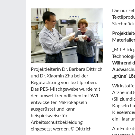
Die nur ze
Textilprodu
Stechmücke
Projektleit
Materialien
„Mit Blick 
Technologi
Während di
Projektleiterin Dr. Barbara Dittrich
Auswaschun
und Dr. Xiaomin Zhu bei der
„grüne“ Lö
Begutachtung von Textilproben.
Wirkstoffe 
Das PES-Mischgewebe wurde mit
Arzneimitt
den umweltfreundlichen im DWI
(Siliziumdi
entwickelten Mikrokapseln
Kapseln ha
ausgerüstet und kann
Kieselerde
beispielsweise für
ein Haar u
Arbeitsschutzbekleidung
Am Ende de
eingesetzt werden. © Dittrich
unserem An