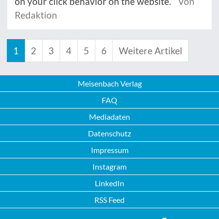
on your click behavior on the website.
Von
Redaktion
1
2
3
4
5
6
Weitere Artikel
Meisenbach Verlag
FAQ
Mediadaten
Datenschutz
Impressum
Instagram
LinkedIn
RSS Feed