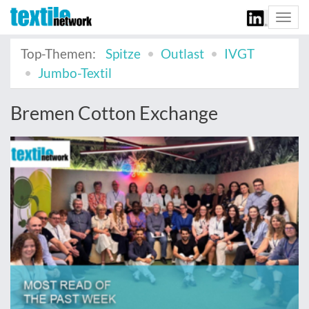
Togg
navi
Top-Themen:
Spitze
Outlast
IVGT
Jumbo-Textil
Bremen Cotton Exchange