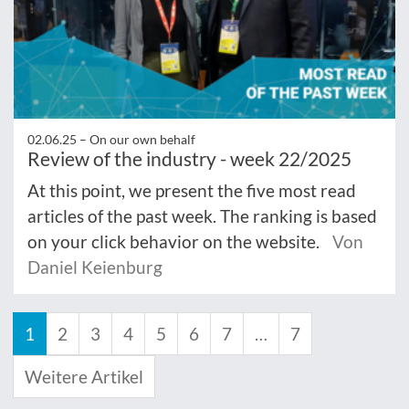
02.06.25 –
On our own behalf
Review of the industry - week 22/2025
At this point, we present the five most read
articles of the past week. The ranking is based
on your click behavior on the website.
Von
Daniel Keienburg
1
2
3
4
5
6
7
…
7
Weitere Artikel