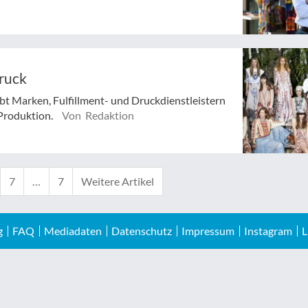
druck
ibt Marken, Fulfillment- und Druckdienstleistern
-Produktion.
Von Redaktion
7
…
7
Weitere Artikel
g
FAQ
Mediadaten
Datenschutz
Impressum
Instagram
L