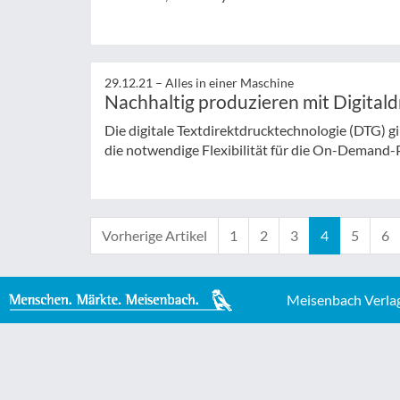
29.12.21 –
Alles in einer Maschine
Nachhaltig produzieren mit Digital
Die digitale Textdirektdrucktechnologie (DTG) g
die notwendige Flexibilität für die On-Demand
Vorherige Artikel
1
2
3
4
5
6
Meisenbach Verla