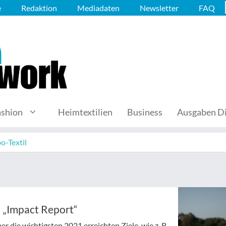
e
Redaktion
Mediadaten
Newsletter
FAQ
ashion
Heimtextilien
Business
Ausgaben Di
o-Textil
n „Impact Report“
r die wichtigsten 2021 erreichten Ziele, wie z. B.