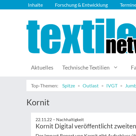
Inhalte
Forschung & Entwicklung
Termin
Aktuelles
Technische Textilien
F
Top-Themen:
Spitze
Outlast
IVGT
Jumb
Kornit
22.11.22 –
Nachhaltigkeit
Kornit Digital veröffentlicht zweite
Der Impact Report von Kornit gibt Aufschluss übe