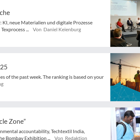
nche
 KI, neue Materialien und digitale Prozesse
 Texprocess ...
Von Daniel Keienburg
025
cles of the past week. The ranking is based on your
ng
ycle Zone”
nmental accountability, Techtextil India,
e Bombay Exhibition ...
Von Redaktion