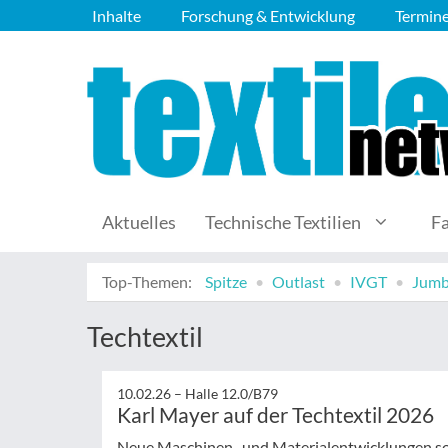
Inhalte
Forschung & Entwicklung
Termin
Aktuelles
Technische Textilien
F
Top-Themen:
Spitze
Outlast
IVGT
Jumb
Techtextil
10.02.26 –
Halle 12.0/B79
Karl Mayer auf der Techtextil 2026
Neue Maschinen- und Materialentwicklungen sol