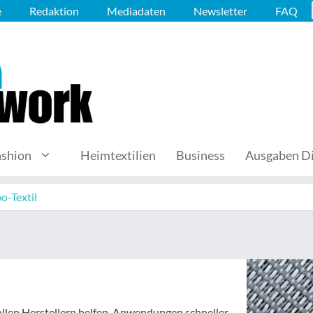
e
Redaktion
Mediadaten
Newsletter
FAQ
ashion
Heimtextilien
Business
Ausgaben Di
o-Textil
len Herstellern helfen, Anwendungen schneller