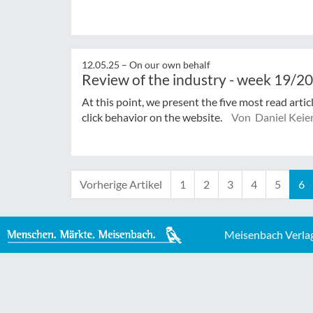
12.05.25 –
On our own behalf
Review of the industry - week 19/2
At this point, we present the five most read arti
click behavior on the website.
Von Daniel Keie
Vorherige Artikel
1
2
3
4
5
6
Meisenbach Verla