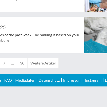
025
cles of the past week. The ranking is based on your
nburg
7
…
38
Weitere Artikel
g
FAQ
Mediadaten
Datenschutz
Impressum
Instagram
L