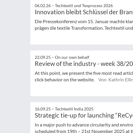
06.02.26 –
Techtextil und Texprocess 2026
Innovation bleibt Schlüssel der Bra
Die Pressekonferenz vom 15. Januar machte klar:
prägen die textile Transformation. Techtextil und
22.09.25 –
On our own behalf
Review of the industry - week 38/2
At this point, we present the five most read arti
click behavior on the website.
Von Kathrin Elli
16.09.25 –
Techtextil India 2025
Strategic tie-up for launching “ReC
In a major push to advance circularity and enviro
scheduled from 19th – 21st November 2025 at th