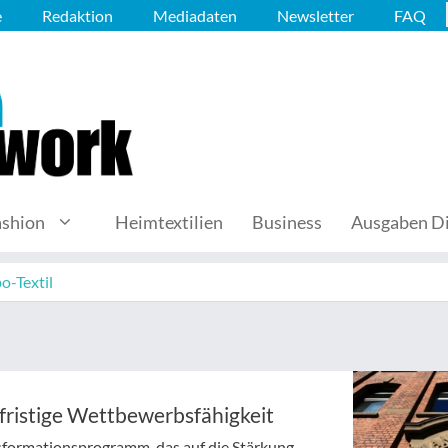
e
Redaktion
Mediadaten
Newsletter
FAQ
ashion
Heimtextilien
Business
Ausgaben Di
o-Textil
gfristige Wettbewerbsfähigkeit
formationsprogramm, das auf die Stärkung