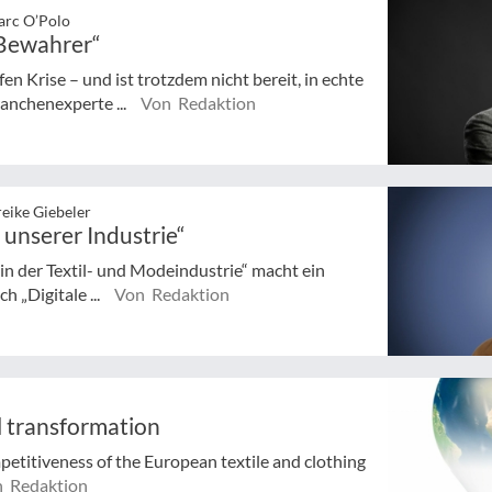
arc O’Polo
e Bewahrer“
en Krise – und ist trotzdem nicht bereit, in echte
ranchenexperte ...
Von Redaktion
reike Giebeler
unserer Industrie“
in der Textil- und Modeindustrie“ macht ein
h „Digitale ...
Von Redaktion
l transformation
mpetitiveness of the European textile and clothing
 Redaktion