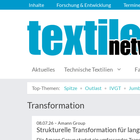
Inhalte
Forschung & Entwicklung
Termin
Aktuelles
Technische Textilien
F
Top-Themen:
Spitze
Outlast
IVGT
Jumb
Transformation
08.07.26 –
Amann Group
Strukturelle Transformation für lan
Die Amann Group startet ein umfassendes Trans