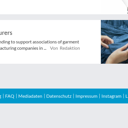
urers
ing to support associations of garment
cturing companies in ...
Von Redaktion
g
FAQ
Mediadaten
Datenschutz
Impressum
Instagram
L