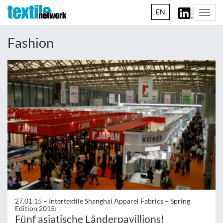
EN
Togg
navi
Fashion
27.01.15 –
Intertextile Shanghai Apparel Fabrics – Spring
Edition 2015:
Fünf asiatische Länderpavillions!