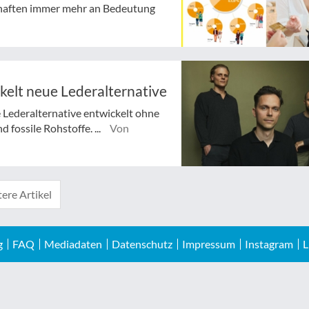
haften immer mehr an Bedeutung
kelt neue Lederalternative
 Lederalternative entwickelt ohne
fossile Rohstoffe. ...
Von
ere Artikel
g
FAQ
Mediadaten
Datenschutz
Impressum
Instagram
L