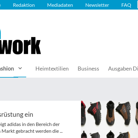
e
Redaktion
Mediadaten
Newsletter
FAQ
ashion
Heimtextilien
Business
Ausgaben Di
srüstung ein
t adidas in den Bereich der
 Markt gebracht werden die ...