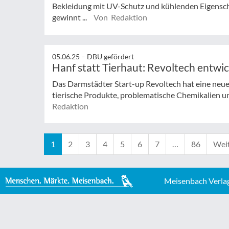
Bekleidung mit UV-Schutz und kühlenden Eigensc
gewinnt ...
Von Redaktion
05.06.25 –
DBU gefördert
Hanf statt Tierhaut: Revoltech entwic
Das Darmstädter Start-up Revoltech hat eine neue
tierische Produkte, problematische Chemikalien und 
Redaktion
1
2
3
4
5
6
7
…
86
Weit
Meisenbach Verla