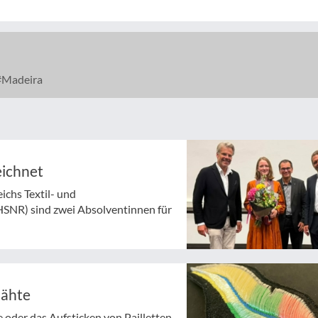
Madeira
eichnet
chs Textil- und
HSNR) sind zwei Absolventinnen für
Nähte
 oder das Aufsticken von Pailletten