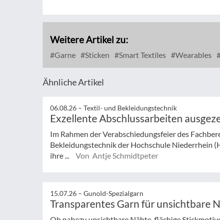
Weitere Artikel zu:
Garne
Sticken
Smart Textiles
Wearables
Ähnliche Artikel
06.08.26 –
Textil- und Bekleidungstechnik
Exzellente Abschlussarbeiten ausgez
Im Rahmen der Verabschiedungsfeier des Fachberei
Bekleidungstechnik der Hochschule Niederrhein (
ihre ...
Von Antje Schmidtpeter
15.07.26 –
Gunold-Spezialgarn
Transparentes Garn für unsichtbare 
Ob nahezu unsichtbare Nähte, flächige Stickmotive