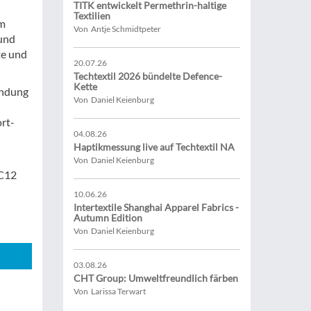
TITK entwickelt Permethrin-haltige
Textilien
em
Von Antje Schmidtpeter
 und
te und
20.07.26
Techtextil 2026 bündelte Defence-
Kette
endung
Von Daniel Keienburg
ort-
04.08.26
Haptikmessung live auf Techtextil NA
Von Daniel Keienburg
HC12
10.06.26
Intertextile Shanghai Apparel Fabrics -
Autumn Edition
Von Daniel Keienburg
03.08.26
CHT Group: Umweltfreundlich färben
Von Larissa Terwart