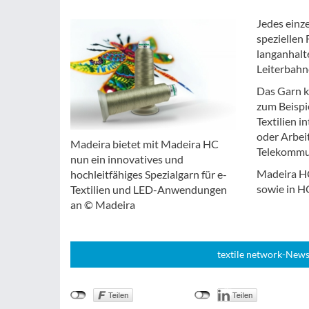
Jedes einz
speziellen 
langanhalt
Leiterbahn
Das Garn k
zum Beispi
Textilien i
oder Arbei
Madeira bietet mit Madeira HC
Telekommun
nun ein innovatives und
Madeira HC
hochleitfähiges Spezialgarn für e-
sowie in H
Textilien und LED-Anwendungen
an © Madeira
textile network-News