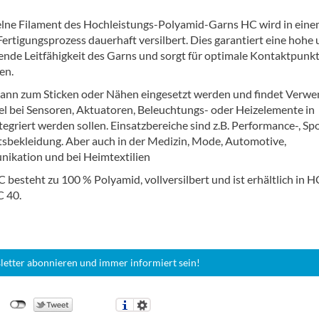
elne Filament des Hochleistungs-Polyamid-Garns HC wird in ein
Fertigungsprozess dauerhaft versilbert. Dies garantiert eine hohe
ende Leitfähigkeit des Garns und sorgt für optimale Kontaktpunk
en.
ann zum Sticken oder Nähen eingesetzt werden und findet Verw
el bei Sensoren, Aktuatoren, Beleuchtungs- oder Heizelemente in
ntegriert werden sollen. Einsatzbereiche sind z.B. Performance-, Sp
tsbekleidung. Aber auch in der Medizin, Mode, Automotive,
ikation und bei Heimtextilien
 besteht zu 100 % Polyamid, vollversilbert und ist erhältlich in 
C 40.
letter abonnieren und immer informiert sein!