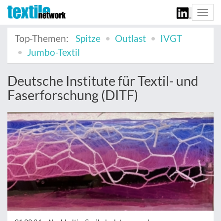
Togg
navi
Top-Themen:
Spitze
Outlast
IVGT
Jumbo-Textil
Deutsche Institute für Textil- und
Faserforschung (DITF)