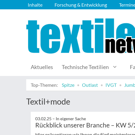
Inhalte
Forschung & Entwicklung
Termin
Aktuelles
Technische Textilien
F
Top-Themen:
Spitze
Outlast
IVGT
Jumb
Textil+mode
03.02.25 –
In eigener Sache
Rückblick unserer Branche – KW 5
Hier präsentieren wir Ihnen die fünf meistgeles