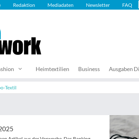
e
Redaktion
Mediadaten
Newsletter
FAQ
ashion
Heimtextilien
Business
Ausgaben Di
o-Textil
/2025
enen Artikel aus der Vorwoche. Das Ranking