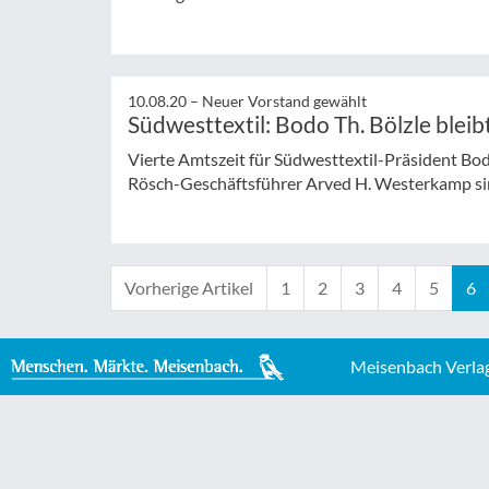
10.08.20 –
Neuer Vorstand gewählt
Südwesttextil: Bodo Th. Bölzle bleib
Vierte Amtszeit für Südwesttextil-Präsident B
Rösch-Geschäftsführer Arved H. Westerkamp si
Vorherige Artikel
1
2
3
4
5
6
Meisenbach Verla