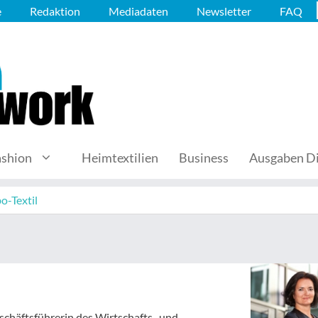
e
Redaktion
Mediadaten
Newsletter
FAQ
ashion
Heimtextilien
Business
Ausgaben Di
o-Textil
schäftsführerin des Wirtschafts- und