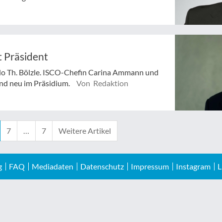
t Präsident
odo Th. Bölzle. ISCO-Chefin Carina Ammann und
nd neu im Präsidium.
Von Redaktion
7
…
7
Weitere Artikel
g
FAQ
Mediadaten
Datenschutz
Impressum
Instagram
L