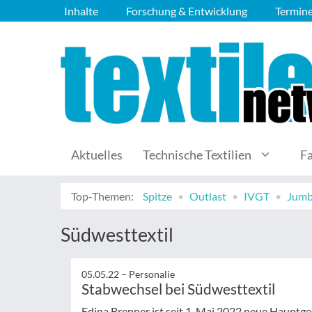
Inhalte
Forschung & Entwicklung
Termin
Aktuelles
Technische Textilien
F
Top-Themen:
Spitze
Outlast
IVGT
Jumb
Südwesttextil
05.05.22 –
Personalie
Stabwechsel bei Südwesttextil
Edina Brenner ist seit 1. Mai 2022 neue Hauptge