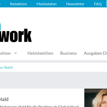
e
Redaktion
Mediadaten
Newsletter
FAQ
ashion
Heimtextilien
Business
Ausgaben Di
o-Textil
Hald
ielemann-Hald für die Position als Global Head