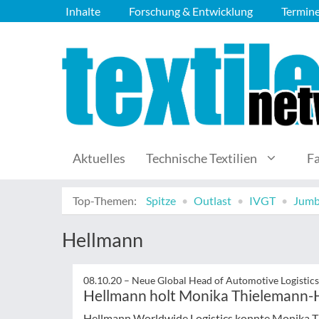
Inhalte
Forschung & Entwicklung
Termin
Aktuelles
Technische Textilien
F
Top-Themen:
Spitze
Outlast
IVGT
Jumb
Hellmann
08.10.20 –
Neue Global Head of Automotive Logistics
Hellmann holt Monika Thielemann-
Hellmann Worldwide Logistics konnte Monika Th