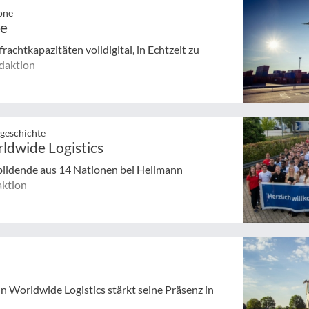
one
he
achtkapazitäten volldigital, in Echtzeit zu
daktion
ngeschichte
dwide Logistics
bildende aus 14 Nationen bei Hellmann
ktion
Worldwide Logistics stärkt seine Präsenz in