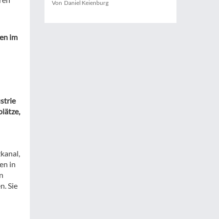
Von Daniel Keienburg
den im
strie
lätze,
kanal,
en in
in
n. Sie