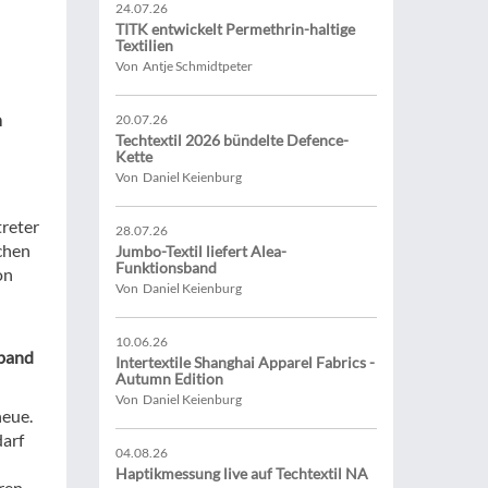
24.07.26
TITK entwickelt Permethrin-haltige
Textilien
Von Antje Schmidtpeter
n
20.07.26
Techtextil 2026 bündelte Defence-
Kette
Von Daniel Keienburg
n
treter
28.07.26
chen
Jumbo-Textil liefert Alea-
Funktionsband
on
Von Daniel Keienburg
10.06.26
rband
Intertextile Shanghai Apparel Fabrics -
Autumn Edition
Von Daniel Keienburg
neue.
darf
04.08.26
Haptikmessung live auf Techtextil NA
ren