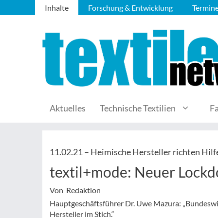
Inhalte
Forschung & Entwicklung
Termin
Aktuelles
Technische Textilien
F
11.02.21 –
Heimische Hersteller richten Hilf
textil+mode: Neuer Lock
Von Redaktion
Hauptgeschäftsführer Dr. Uwe Mazura: „Bundeswir
Hersteller im Stich.“