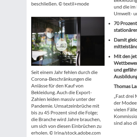
beschließen. © textil+mode
und die im
Umwelt- un
70 Prozent
stationäre
Damit glei
mittelstän
Mit den je
Wettbewerb
und gefähr
Seit einem Jahr fehlen durch die
Ausbildung
Corona-Beschränkungen die
Anlässe für den Kauf von
Thomas La
Bekleidung. Auch die Export-
„Fast drei
Zahlen leiden massiv unter der
der Modeei
Pandemie. Umsatzeinbrüche mit
vielen Fäll
bis zu 45 Prozent sind die Folge;
Kommission
die Branche wird Jahre brauchen,
sind also d
um sich von diesen Einbrüchen zu
erholen. © Irina/stock.adobe.com