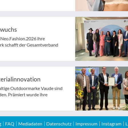
hwuchs
 Neo.Fashion.2026 ihre
rk schafft der Gesamtverband
rialinnovation
ltige Outdoormarke Vaude sind
den. Prämiert wurde ihre
g
FAQ
Mediadaten
Datenschutz
Impressum
Instagram
L