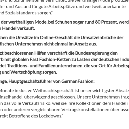
 In- und Ausland für gute Arbeitsplätze und weltweit anerkannte
d Sozialstandards sorgen.“
 der werthaltigen Mode, bei Schuhen sogar rund 80 Prozent, wer
n Handel verkauft.
chen die Umsätze im Online-Geschäft die Umsatzeinbrüche der
dischen Unternehmen nicht einmal im Ansatz aus.
tzt beschlossenen Hilfen verschärft die Bundesregierung den
 mit globalen Fast Fashion-Ketten zu Lasten der deutschen Indu
det Traditions- und Familienunternehmen, die vor Ort für Arbeitsp
 und Wertschöpfung sorgen.
nge, Hauptgeschäftsführer von GermanFashion:
 Monate inklusive Weihnachtsgeschäft ist unser wichtigster Absatz
nzelhandel, überwiegend geschlossen. Unsere Unternehmen trag
en das volle Verkaufsrisiko, weil sie ihre Kollektionen dem Handel 
 oder anderen vergleichbaren Vertragskonstellationen überlasse
irekt Betroffene des Lockdowns.“