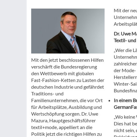
Mit der ne
Unternehme
Arbeitsplät
Dr. Uwe Ma
Textil- un
„Wer die Lä
Unternehme
Mit den jetzt beschlossenen Hilfen
zahlreiche
verschärft die Bundesregierung
der Mode- 
den Wettbewerb mit globalen
Hersteller
Fast-Fashion-Ketten zu Lasten der
Winter-Sai
deutschen Industrie und gefährdet
Bundesfina
Traditions- und
Familienunternehmen, die vor Ort
In einem B
für Arbeitsplätze, Ausbildung und
GermanFash
Wertschöpfung sorgen. Dr. Uwe
„Wo keine 
Mazura, Hauptgeschäftsführer
Dies hat be
textil+mode, appelliert an die
nicht sein
Politik jetzt die richtigen Hilfen zu
Bekleidung