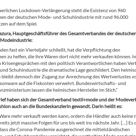
uerlichen Lockdown-Verlängerung steht die Existenz von 960
n der deutschen Mode- und Schuhindustrie mit rund 96.000
zen auf dem Spiel.
zura, Hauptgeschäftsführer des Gesamtverbandes der deutsche
d Modeindustrie:
den fast ein Vierteljahr schließt, hat die Verpflichtung den
n zu helfen, die ihre Waren dort nicht mehr verkaufen können. I
n Krisengesprächen mit den politisch Verantwortlichen haben Ver
und Schuhindustrie die dramatische Lage geschildert. Den heimis
n bleibt dennoch der Zugang zur Anrechnung des Wertverlustes v
sonware auf die Fixkosten verwehrt. Bundeswirtschafts- und
nzministerium lassen die heimischen Hersteller im Stich.“
rief haben sich der Gesamtverband textil+mode und der Modeve
ion auch an die Bundeskanzlerin gewandt. Darin heißt es:
Ware mehr verkauft werden kann, ordern die Händler auch keine 
reits jetzt massive Folgen für uns bis weit ins nächste Jahr. […] Es 
, dass die Corona-Pandemie ausgerechnet die mittelständischen
s- und Schuhhersteller vernichtet, die werthaltige Mode produzie