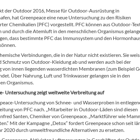
t der Outdoor 2016, Messe für Outdoor-Ausrüstung in
hafen, hat Greenpeace eine neue Untersuchung zu den Risiken
erter Chemikalien (PFC) vorgestellt. PFC können aus Outdoor-Text
 und durch die Atemluft in den menschlichen Organismus gelang
eigen, dass bestimmte PFC das Immunsystem und den Hormonhau
können.
hemische Verbindungen, die in der Natur nicht existieren. Sie wei
 Schmutz von Outdoor-Kleidung ab und werden auch bei der
g von innen liegenden wasserdichten Membranen (zum Beispiel G
ndet. Über Nahrung, Luft und Trinkwasser gelangen sie in den
hen Organismus.
- Untersuchung zeigt weltweite Verbreitung auf
peace-Untersuchung von Schnee- und Wasserproben in entlegen
eitung von PFC nach. „Mitarbeiter in Outdoor-Läden sind diesen
t Manfred Santen, Chemiker von Greenpeace. „Marktführer wie Mam
ten.“ Mit der Kampagne „Detox“ fordert Greenpeace schon seit l
ahr 2020 durch umweltfreundliche Alternativen zu ersetzen.
n Greenpeace-Aktivisten Luftmessungen in Geschäften der Outdo