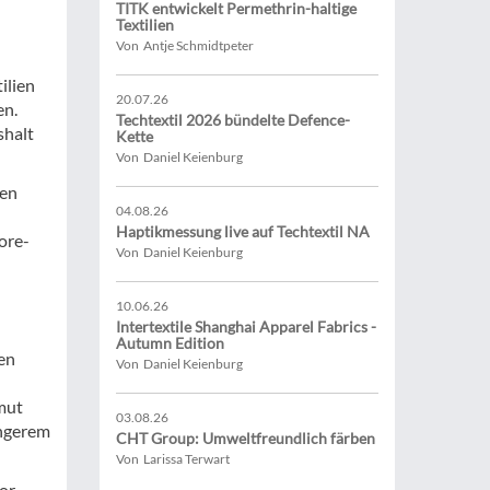
TITK entwickelt Permethrin-haltige
Textilien
Von Antje Schmidtpeter
ilien
20.07.26
en.
Techtextil 2026 bündelte Defence-
shalt
Kette
Von Daniel Keienburg
sen
04.08.26
Haptikmessung live auf Techtextil NA
ore-
Von Daniel Keienburg
10.06.26
Intertextile Shanghai Apparel Fabrics -
Autumn Edition
en
Von Daniel Keienburg
mut
03.08.26
ängerem
CHT Group: Umweltfreundlich färben
Von Larissa Terwart
or-