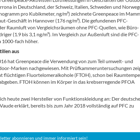
ona in Deutschland, der Schweiz, Italien, Schweden und Norwe
anogramm pro Kubikmeter, ng/m³) zeichnete Greenpeace im Mam
mut-Geschäft in Hannover (176 ng/m³). Die gefundenen PFC-
n der Raumluft von Vergleichsräumen ohne PFC-Quellen, wie Büro-
iger (1.9 bis 3,1 ng/m³). Im Vergleich zur Außenluft sind die PFC-
 1000-fach höher.
ilien aus
2016 hat Greenpeace die Verwendung von zum Teil umwelt- und
tdoor-Marken nachgewiesen. Mit Prüfkammeruntersuchungen zei
icht flüchtigen Fluortelomeralkohole (FTOH), schon bei Raumtempe
 abgeben. FTOH können im Körper in das krebserregende PFOA
h heute zwei Hersteller von Funktionskleidung an: Der deutsch
aude erklärt, bereits bis zum Jahr 2018 vollständig auf PFC zu
letter abonnieren und immer informiert sein!