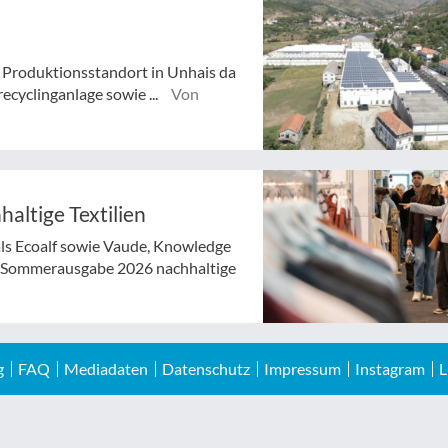
Produktionsstandort in Unhais da
ecyclinganlage sowie ...
Von
haltige Textilien
ls Ecoalf sowie Vaude, Knowledge
er Sommerausgabe 2026 nachhaltige
g
FAQ
Mediadaten
Datenschutz
Impressum
Instagram
L