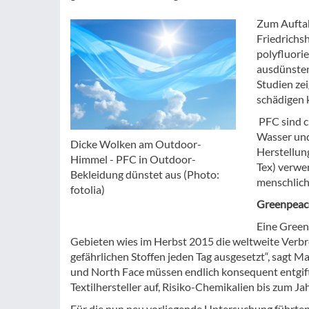
Zum Auftak
Friedrichs
polyfluori
ausdünsten
Studien z
schädigen 
PFC sind c
Wasser und
Dicke Wolken am Outdoor-
Herstellun
Himmel - PFC in Outdoor-
Tex) verwe
Bekleidung dünstet aus (Photo:
menschlic
fotolia)
Greenpeace
Eine Green
Gebieten wies im Herbst 2015 die weltweite Verbr
gefährlichen Stoffen jeden Tag ausgesetzt“, sag
und North Face müssen endlich konsequent entgif
Textilhersteller auf, Risiko-Chemikalien bis zum J
Für die nun neu vorliegende Untersuchung führte