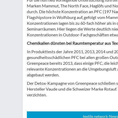
Marken Mammut, The North Face, Haglöfs und Norr
durch. Die höchste Konzentration an PFC (197 N
Flagshipstore in Wolfsburg auf, gefolgt vom Mam
Konzentrationen lagen bis zu 60-fach höher als i
Seminarräumen. Hier liegen die Werte deutlich niedr
Konzentrationen in Outdoor-Fachgeschäften etwa
Chemikalien dünsten bei Raumtemperatur aus Text
In Produkttests der Jahre 2011, 2013, 2014 und 
gesundheitsschädlichen PFC bei allen großen Ou
Greenpeace bereits 2013, dass einige PFC, die le
relevante Konzentrationen an die Umgebungsluft
abgebaut werden.
Der Detox-Kampagne von Greenpeace schließen sic
Hersteller Vaude und die Schweizer Marke Rotauf. V
verzichten.
textile network-News