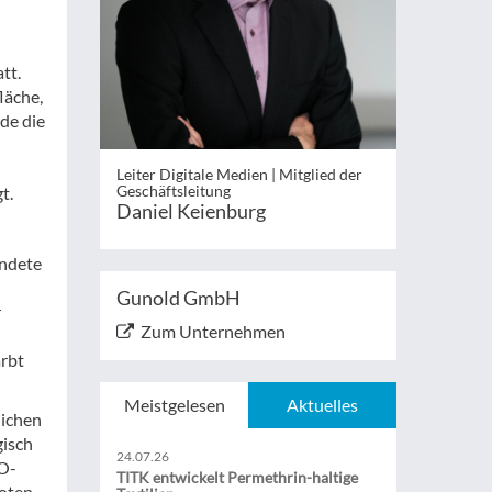
tt.
läche,
de die
Leiter Digitale Medien | Mitglied der
Geschäftsleitung
t.
Daniel Keienburg
endete
Gunold GmbH
r
Zum Unternehmen
ärbt
Meistgelesen
Aktuelles
lichen
gisch
24.07.26
KO-
TITK entwickelt Permethrin-haltige
oten.