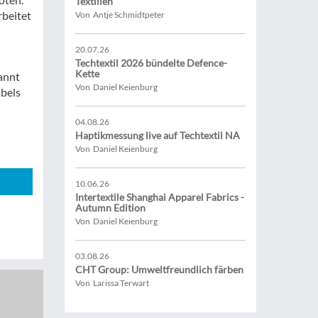
Textilien
rbeitet
Von Antje Schmidtpeter
20.07.26
Techtextil 2026 bündelte Defence-
Kette
annt
Von Daniel Keienburg
abels
04.08.26
Haptikmessung live auf Techtextil NA
Von Daniel Keienburg
10.06.26
Intertextile Shanghai Apparel Fabrics -
Autumn Edition
Von Daniel Keienburg
03.08.26
CHT Group: Umweltfreundlich färben
Von Larissa Terwart