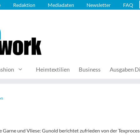
e
Redaktion
Mediadaten
Newsletter
FAQ
ashion
Heimtextilien
Business
Ausgaben Di
on
e Garne und Vliese: Gunold berichtet zufrieden von der Texproce