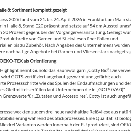
lle 8: Sortiment komplett gezeigt
ess 2026 fand vom 21. bis 24. April 2026 in Frankfurt am Main sta
 in Halle 8, Stand E20 präsent und setzte auf 54 qm Ausstellungsf
on 20 Prozent gegenüber der Vorgängerveranstaltung. Gezeigt wur
Produktbreite von Garnen und Stickvliesen über Folien und
rialien bis zu Zubehör. Nach Angaben des Unternehmens wurden
re nachhaltige Angebote bei Garnen und Vliesen stark nachgefrag
OEKO-TEX als Orientierung
Highlight nennt Gunold das Baumwollgarn „Cotty Bio“. Die verw
wird GOTS-zertifiziert angebaut, gezwirnt und gefärbt; auch
rte Prozessschritte wie das Spulen der Endaufmachungen und de
es Gleitmittels erfüllen laut Unternehmen die in „GOTS (V6.0)“
n Grenzwerte für „Zutaten und Accessoires“. Cotty ist auch ungef
eresse weckten zudem drei neue nachhaltige Reißvliese aus natür
Stabilisierung während des Stickprozesses. Eine Qualität ist biolo
Alle drei Varianten werden innerhalb der EU produziert, sind OE
ziert und werden als Zuschnitte in plastikfreier Verpackung angeb