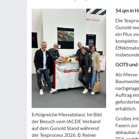
54 qm in Ha
Die Texproc
Gunold war
ein Plus v
komplette 
Effektmate
insbesonde
GOTS und 
Als Messe-
Baumwolle 
nachgelage
Auftrag ein
geforderte
erhältlich.
Erfolgreiche Messebilanz. Im Bild
Großes Int
der Besuch vom IACDE Verband
Fasern zur 
auf dem Gunold Stand während
abbaubar. 
der Texprocess 2026. © Reiner
TEX-zertifi