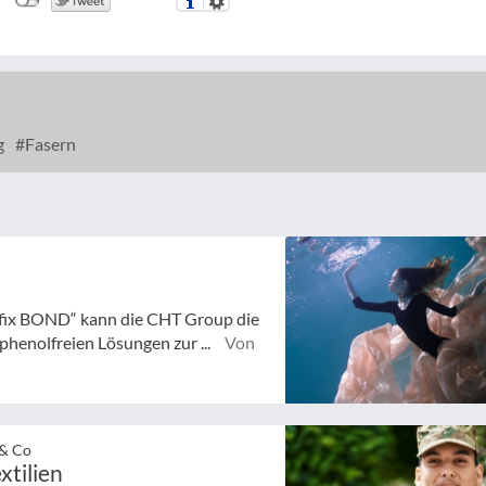
g
Fasern
fix BOND“ kann die CHT Group die
henolfreien Lösungen zur ...
Von
 & Co
xtilien