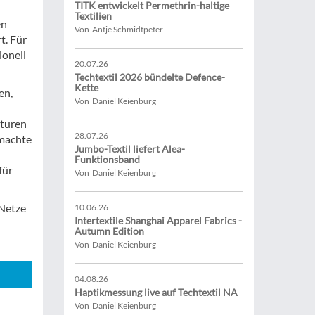
TITK entwickelt Permethrin-haltige
Textilien
en
Von Antje Schmidtpeter
t. Für
ionell
20.07.26
Techtextil 2026 bündelte Defence-
Kette
en,
Von Daniel Keienburg
lturen
28.07.26
 machte
Jumbo-Textil liefert Alea-
Funktionsband
für
Von Daniel Keienburg
 Netze
10.06.26
Intertextile Shanghai Apparel Fabrics -
Autumn Edition
Von Daniel Keienburg
04.08.26
Haptikmessung live auf Techtextil NA
Von Daniel Keienburg