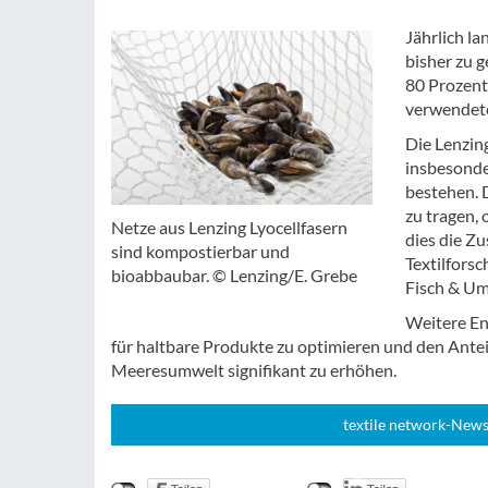
Jährlich l
bisher zu 
80 Prozent
verwendete
Die Lenzin
insbesonde
bestehen. 
zu tragen,
Netze aus Lenzing Lyocellfasern
dies die Z
sind kompostierbar und
Textilfors
bioabbaubar. © Lenzing/E. Grebe
Fisch & Um
Weitere En
für haltbare Produkte zu optimieren und den Antei
Meeresumwelt signifikant zu erhöhen.
textile network-News