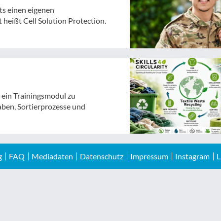
ts einen eigenen
heißt Cell Solution Protection.
t ein Trainingsmodul zu
aben, Sortierprozesse und
g
FAQ
Mediadaten
Datenschutz
Impressum
Instagram
L