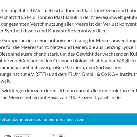
anden ungefähr 8 Mio. metrische Tonnen Plastik im Ozean und hab
geschätzt 165 Mio. Tonnen Plastikmüll in der Meeresumwelt geführ
 der gesamten Verschmutzung aller Meere ist der Verlust konvent
r Synthetikfasern und Kunststoffe verantwortlich.
g Gruppe lancierte eine botanische Lösung für Meeresanwendung
re für die Meereszucht: Netze und Leinen, die aus Lenzing Lyocell
Diese sind ausreichend stark, um das Gewicht der wachsenden Ku
 ohne zu reißen und in den Ozeanen biologisch abbaubar. Möglich
usammenarbeit mit zwei großen Partnern, dem Sächsischen
chungsinstitut e.V. (STFI) und dem FIUM GmbH & Co KG – Institut 
welt.
twicklungen konzentrieren sich nun darauf, die Konstruktion der
l an Meeresnetzen auf Basis von 100 Prozent Lyocell in der
letter abonnieren und immer informiert sein!