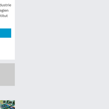
dustrie
egien
titut