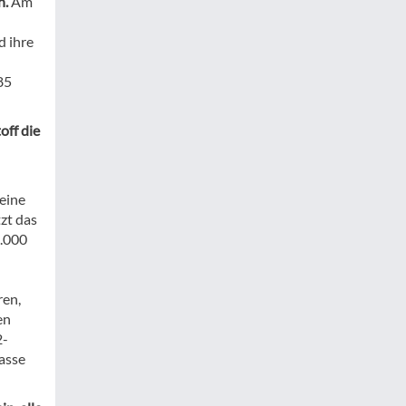
n.
Am
d ihre
85
off die
eine
zt das
1.000
ren,
en
2-
asse