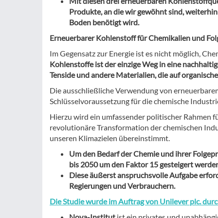
Mit diesen drei erneuerbaren Kohlenstoffque
Produkte, an die wir gewöhnt sind, weiterhi
Boden benötigt wird.
Erneuerbarer Kohlenstoff für Chemikalien und Fo
Im Gegensatz zur Energie ist es nicht möglich, Ch
Kohlenstoffe ist der einzige Weg in eine nachhalti
Tenside und andere Materialien, die auf organischer
Die ausschließliche Verwendung von erneuerbarem 
Schlüsselvoraussetzung für die chemische Industrie
Hierzu wird ein umfassender politischer Rahmen fü
revolutionäre Transformation der chemischen Indus
unseren Klimazielen übereinstimmt.
Um den Bedarf der Chemie und ihrer Folgep
bis 2050 um den Faktor 15 gesteigert werden
Diese äußerst anspruchsvolle Aufgabe erfor
Regierungen und Verbrauchern.
Die Studie wurde im Auftrag von Unilever plc. dur
Nova-Institut
ist ein privates und unabhäng