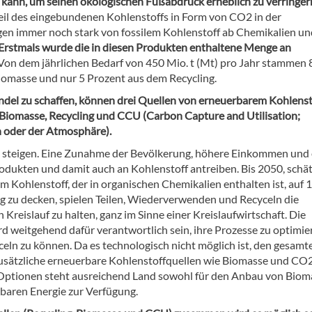
kann, um seinen ökologischen Fußabdruck erheblich zu verringer
Teil des eingebundenen Kohlenstoffs in Form von CO2 in der
n immer noch stark von fossilem Kohlenstoff ab Chemikalien un
Erstmals wurde die in diesen Produkten enthaltene Menge an
Von dem jährlichen Bedarf von 450 Mio. t (Mt) pro Jahr stammen 
Biomasse und nur 5 Prozent aus dem Recycling.
ndel zu schaffen, können drei Quellen von erneuerbarem Kohlenst
 Biomasse, Recycling und CCU (Carbon Capture and Utilisation;
 oder der Atmosphäre).
 steigen. Eine Zunahme der Bevölkerung, höhere Einkommen und 
dukten und damit auch an Kohlenstoff antreiben. Bis 2050, schät
 Kohlenstoff, der in organischen Chemikalien enthalten ist, auf 
g zu decken, spielen Teilen, Wiederverwenden und Recyceln die
Kreislauf zu halten, ganz im Sinne einer Kreislaufwirtschaft. Die
 weitgehend dafür verantwortlich sein, ihre Prozesse zu optimie
ln zu können. Da es technologisch nicht möglich ist, den gesamt
 zusätzliche erneuerbare Kohlenstoffquellen wie Biomasse und CO
Optionen steht ausreichend Land sowohl für den Anbau von Biom
rbaren Energie zur Verfügung.