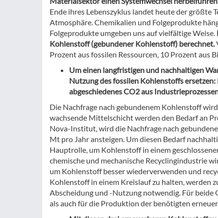
Materialsektor einen Systemwechsel herbeiführen 
Ende ihres Lebenszyklus landet heute der größte 
Atmosphäre. Chemikalien und Folgeprodukte hänge
Folgeprodukte umgeben uns auf vielfältige Weise.
Kohlenstoff (gebundener Kohlenstoff) berechnet.
Prozent aus fossilen Ressourcen, 10 Prozent aus 
Um einen langfristigen und nachhaltigen Wa
Nutzung des fossilen Kohlenstoffs ersetzen:
abgeschiedenes CO2 aus Industrieprozessen
Die Nachfrage nach gebundenem Kohlenstoff wird
wachsende Mittelschicht werden den Bedarf an Pro
Nova-Institut, wird die Nachfrage nach gebundenem
Mt pro Jahr ansteigen. Um diesen Bedarf nachhalti
Hauptrolle, um Kohlenstoff in einem geschlossenen 
chemische und mechanische Recyclingindustrie wird
um Kohlenstoff besser wiederverwenden und recyce
Kohlenstoff in einem Kreislauf zu halten, werden
Abscheidung und -Nutzung notwendig. Für beide 
als auch für die Produktion der benötigten erneue