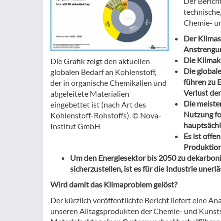
Der Bericht
technische
Chemie- un
Der Klimas
Anstrengu
Die Klimak
Die Grafik zeigt den aktuellen
Die global
globalen Bedarf an Kohlenstoff,
führen zu 
der in organische Chemikalien und
Verlust der
abgeleitete Materialien
Die meiste
eingebettet ist (nach Art des
Nutzung fo
Kohlenstoff-Rohstoffs). © Nova-
hauptsächl
Institut GmbH
Es ist offe
Produktion
Um den Energiesektor bis 2050 zu dekarboni
sicherzustellen, ist es für die Industrie uner
Wird damit das Klimaproblem gelöst?
Der kürzlich veröffentlichte Bericht liefert eine 
unseren Alltagsprodukten der Chemie- und Kunstst