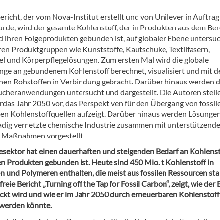
richt, der vom Nova-Institut erstellt und von Unilever in Auftrag
rde, wird der gesamte Kohlenstoff, der in Produkten aus dem Ber
 ihren Folgeprodukten gebunden ist, auf globaler Ebene untersuc
en Produktgruppen wie Kunststoffe, Kautschuke, Textilfasern,
l und Körperpflegelösungen. Zum ersten Mal wird die globale
e an gebundenem Kohlenstoff berechnet, visualisiert und mit d
nen Rohstoffen in Verbindung gebracht. Darüber hinaus werden d
cheranwendungen untersucht und dargestellt. Die Autoren stelle
ürdas Jahr 2050 vor, das Perspektiven für den Übergang von fossil
en Kohlenstoffquellen aufzeigt. Darüber hinaus werden Lösungen
adig vernetzte chemische Industrie zusammen mit unterstützend
n Maßnahmen vorgestellt.
sektor hat einen dauerhaften und steigenden Bedarf an Kohlenst
en Produkten gebunden ist. Heute sind 450 Mio. t Kohlenstoff in
n und Polymeren enthalten, die meist aus fossilen Ressourcen s
reie Bericht „Turning off the Tap for Fossil Carbon“, zeigt, wie der 
ckt wird und wie er im Jahr 2050 durch erneuerbaren Kohlenstoff
werden könnte.