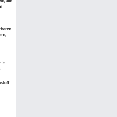
n, alle
em
erbaren
ern,
die
t
stoff