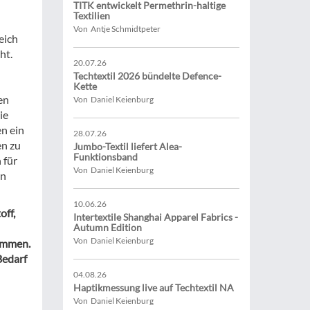
TITK entwickelt Permethrin-haltige
Textilien
Von Antje Schmidtpeter
eich
ht.
20.07.26
Techtextil 2026 bündelte Defence-
Kette
en
Von Daniel Keienburg
ie
n ein
28.07.26
en zu
Jumbo-Textil liefert Alea-
Funktionsband
 für
Von Daniel Keienburg
en
10.06.26
off,
Intertextile Shanghai Apparel Fabrics -
Autumn Edition
Von Daniel Keienburg
tammen.
Bedarf
04.08.26
Haptikmessung live auf Techtextil NA
Von Daniel Keienburg