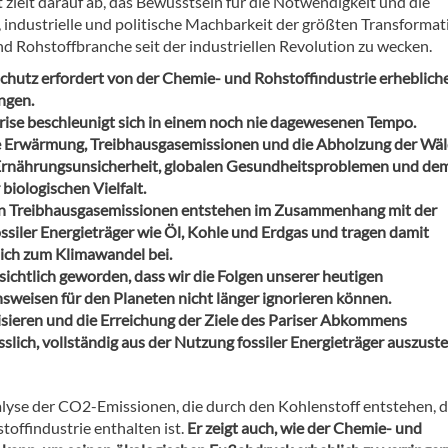
 zielt darauf ab, das Bewusstsein für die Notwendigkeit und die
, industrielle und politische Machbarkeit der größten Transformat
d Rohstoffbranche seit der industriellen Revolution zu wecken.
chutz erfordert von der Chemie- und Rohstoffindustrie erheblich
ngen.
rise beschleunigt sich in einem noch nie dagewesenen Tempo.
e Erwärmung, Treibhausgasemissionen und die Abholzung der Wäl
Ernährungsunsicherheit, globalen Gesundheitsproblemen und de
 biologischen Vielfalt.
n Treibhausgasemissionen entstehen im Zusammenhang mit der
ssiler Energieträger wie Öl, Kohle und Erdgas und tragen damit
ich zum Klimawandel bei.
nsichtlich geworden, dass wir die Folgen unserer heutigen
sweisen für den Planeten nicht länger ignorieren können.
sieren und die Erreichung der Ziele des Pariser Abkommens
lässlich, vollständig aus der Nutzung fossiler Energieträger auszuste
Analyse der CO2-Emissionen, die durch den Kohlenstoff entstehen, d
offindustrie enthalten ist.
Er zeigt auch, wie der Chemie- und