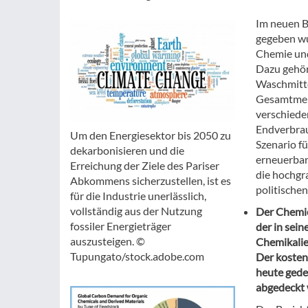
Im neuen Be
gegeben wu
Chemie und
Dazu gehör
Waschmitte
Gesamtmeng
verschiede
Endverbrau
Um den Energiesektor bis 2050 zu
Szenario f
dekarbonisieren und die
erneuerbar
Erreichung der Ziele des Pariser
die hochgr
Abkommens sicherzustellen, ist es
politische
für die Industrie unerlässlich,
vollständig aus der Nutzung
Der Chemie
fossiler Energieträger
der in sein
auszusteigen. ©
Chemikalie
Tupungato/stock.adobe.com
Der kostenf
heute gede
abgedeckt 