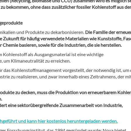
llen (Recycling, Biomasse und CCU) zusammen wird es möglich sei
n zu bekommen, ohne dass zusätzlicher fossiler Kohlenstoff aus d
lgeprodukte
emikalien und Produkte zu dekarbonisieren.
Die Familie der erneu
ge Zukunft für häufig verwendete Materialien wie Kunststoffe, Fas
 Chemie basieren, sowie für die Industrien, die sie herstellen.
Kohlenstoff als Ausgangsmaterial ist eine wichtige
, um Klimaneutralität zu erreichen.
r das Kohlenstoffmanagement vorgestellt, der notwendig ist, um 
trie zu realisieren, und zwar innerhalb eines Zeitrahmens, der mi
rodukte zu decken, muss die Produktion von erneuerbarem Kohlen
.
dert eine sektorübergreifende Zusammenarbeit von Industrie,
chgeführt und kann hier kostenlos heruntergeladen werden.
iges Forschungsinstitut, das 1994 gegründet wurde; Nova bietet