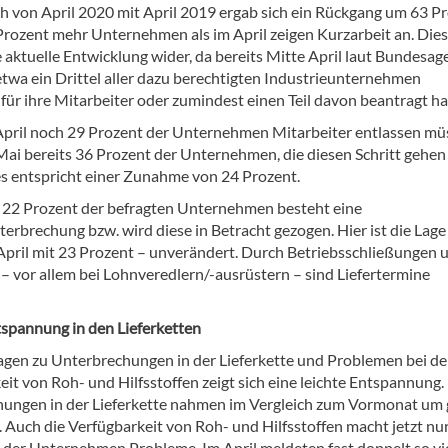
ch von April 2020 mit April 2019 ergab sich ein Rückgang um 63 Pr
rozent mehr Unternehmen als im April zeigen Kurzarbeit an. Dies
e aktuelle Entwicklung wider, da bereits Mitte April laut Bundesag
etwa ein Drittel aller dazu berechtigten Industrieunternehmen
für ihre Mitarbeiter oder zumindest einen Teil davon beantragt ha
pril noch 29 Prozent der Unternehmen Mitarbeiter entlassen mü
 Mai bereits 36 Prozent der Unternehmen, die diesen Schritt gehen
es entspricht einer Zunahme von 24 Prozent.
l 22 Prozent der befragten Unternehmen besteht eine
erbrechung bzw. wird diese in Betracht gezogen. Hier ist die Lage
 April mit 23 Prozent – unverändert. Durch Betriebsschließungen 
 – vor allem bei Lohnveredlern/-ausrüstern – sind Liefertermine
tspannung in den Lieferketten
agen zu Unterbrechungen in der Lieferkette und Problemen bei de
it von Roh- und Hilfsstoffen zeigt sich eine leichte Entspannung.
ungen in der Lieferkette nahmen im Vergleich zum Vormonat um 
. Auch die Verfügbarkeit von Roh- und Hilfsstoffen macht jetzt nu
 der Unternehmen Probleme. Im April meldeten fast doppelt so vi