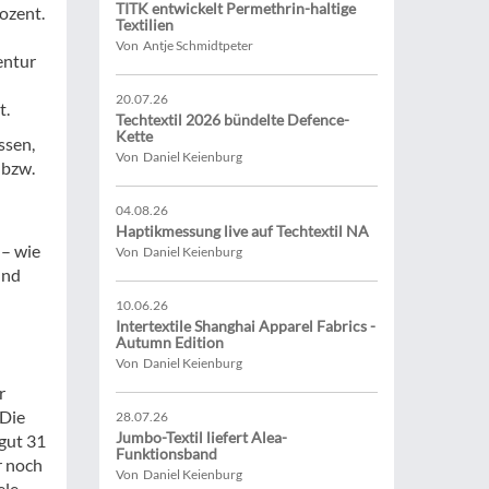
TITK entwickelt Permethrin-haltige
ozent.
Textilien
Von Antje Schmidtpeter
entur
20.07.26
t.
Techtextil 2026 bündelte Defence-
Kette
ssen,
Von Daniel Keienburg
 bzw.
04.08.26
Haptikmessung live auf Techtextil NA
 – wie
Von Daniel Keienburg
und
10.06.26
Intertextile Shanghai Apparel Fabrics -
Autumn Edition
Von Daniel Keienburg
r
 Die
28.07.26
Jumbo-Textil liefert Alea-
gut 31
Funktionsband
r noch
Von Daniel Keienburg
ele