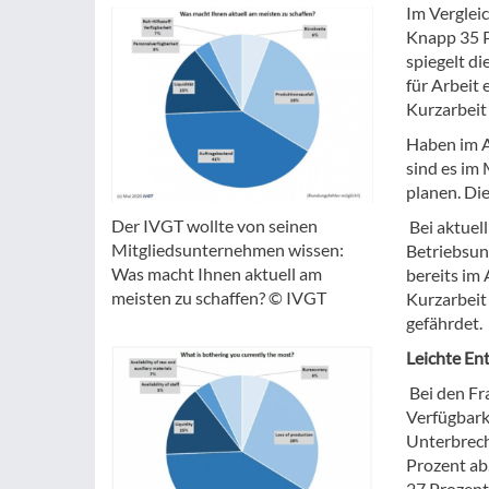
Im Verglei
Knapp 35 P
spiegelt di
für Arbeit 
Kurzarbeit 
Haben im A
sind es im
planen. Di
Der IVGT wollte von seinen
Bei aktuel
Mitgliedsunternehmen wissen:
Betriebsunt
Was macht Ihnen aktuell am
bereits im
meisten zu schaffen? © IVGT
Kurzarbeit
gefährdet.
Leichte En
Bei den Fr
Verfügbarke
Unterbrech
Prozent ab
27 Prozent