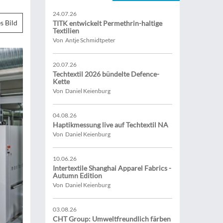
24.07.26
s Bild
TITK entwickelt Permethrin-haltige
Textilien
Von Antje Schmidtpeter
20.07.26
Techtextil 2026 bündelte Defence-
Kette
Von Daniel Keienburg
04.08.26
Haptikmessung live auf Techtextil NA
Von Daniel Keienburg
10.06.26
Intertextile Shanghai Apparel Fabrics -
Autumn Edition
Von Daniel Keienburg
03.08.26
CHT Group: Umweltfreundlich färben