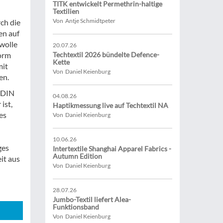
TITK entwickelt Permethrin-haltige
Textilien
Von Antje Schmidtpeter
ch die
en auf
wolle
20.07.26
Form
Techtextil 2026 bündelte Defence-
Kette
mit
Von Daniel Keienburg
en.
ß DIN
04.08.26
ist,
Haptikmessung live auf Techtextil NA
es
Von Daniel Keienburg
10.06.26
ges
Intertextile Shanghai Apparel Fabrics -
Autumn Edition
it aus
Von Daniel Keienburg
28.07.26
Jumbo-Textil liefert Alea-
Funktionsband
Von Daniel Keienburg