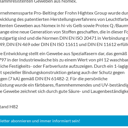
f flammresistenten Geweben aus Nomex.
ernehmenssparte Pro-Belting der Frohn Hightex Group wurde dur
icklung des patentierten Herstellungsverfahrens von Leuchtfarb
tenten Geweben aus Nomex in hi-vis Gelb sowie Protex Q /Baum
range eine neue Generation von Stoffen geschaffen, die in dieser 
inzigartig sind und die Normen DIN EN ISO 20471 in Verbindung 
9, DIN EN 469 oder DIN EN ISO 11611 und DIN EN 11612 erfüll
re Entwicklung stellt ein Gewebe aus Spezialfasern dar, das gemä
97 in der Industriewäsche bis zu einem Wert von pH 12 waschbar 
che Festigkeits- oder Farbverluste aufzuzeigen. Durch ein 1-lagig
 spezieller Bindungskonstruktion gelang auch der Schutz gegen
ogen (7 kA) gemäß DIN EN 61482-2. Für die persönliche
rüstung wurde ein färbbares, flammhemmendes und UV-beständi
e Gewebe zeichnet sich durch gute Säure- und Laugenbeständigke
Stand H82
letter abonnieren und immer informiert sein!