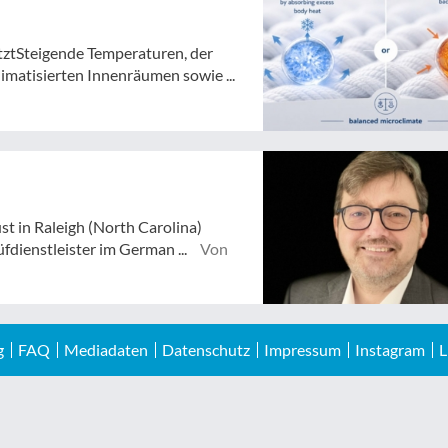
tztSteigende Temperaturen, der
atisierten Innenräumen sowie ...
st in Raleigh (North Carolina)
dienstleister im German ...
Von
g
FAQ
Mediadaten
Datenschutz
Impressum
Instagram
L