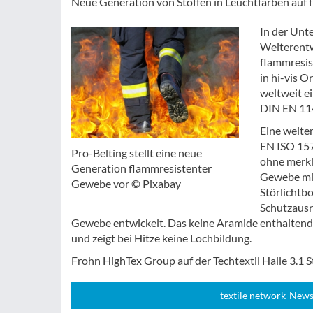
Neue Generation von Stoffen in Leuchtfarben au
In der Unt
Weiterentw
flammresis
in hi-vis O
weltweit e
DIN EN 114
Eine weite
EN ISO 157
Pro-Belting stellt eine neue
ohne merkli
Generation flammresistenter
Gewebe mit
Gewebe vor © Pixabay
Störlichtb
Schutzaus
Gewebe entwickelt. Das keine Aramide enthaltend
und zeigt bei Hitze keine Lochbildung.
Frohn HighTex Group auf der Techtextil Halle 3.1 
textile network-News