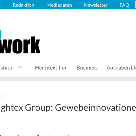
e
Redaktion
Mediadaten
Newsletter
FAQ
ashion
Heimtextilien
Business
Ausgaben Di
on
Hightex Group: Gewebeinnovation