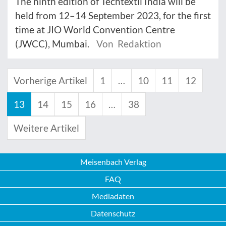
The ninth edition of Techtextil India will be
held from 12–14 September 2023, for the first
time at JIO World Convention Centre
(JWCC), Mumbai.
Von Redaktion
Vorherige Artikel
1
…
10
11
12
13
14
15
16
…
38
Weitere Artikel
Meisenbach Verlag
FAQ
Mediadaten
Datenschutz