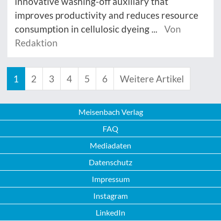
innovative washing-off auxiliary that
improves productivity and reduces resource
consumption in cellulosic dyeing ...
Von
Redaktion
1
2
3
4
5
6
Weitere Artikel
Meisenbach Verlag
FAQ
Mediadaten
Datenschutz
Impressum
Instagram
LinkedIn